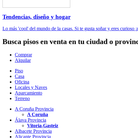
Tendencias, diseño y hogar
Lo más 'cool' del mundo de la casas. Si te gusta soñar y eres curioso ¡
Busca pisos en venta en tu ciudad o provinc
Comprar
Alquilar
Piso
Casa
Oficina
Locales y Naves
Aparcamiento
Terreno
A Coruña Provincia
A Coruña
Álava Provincia
Vitoria-Gasteiz
Albacete Provincia
Alicante Provincia