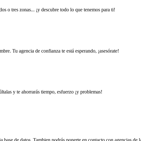
os o tres zonas... ¡y descubre todo lo que tenemos para ti!
mbre. Tu agencia de confianza te está esperando, ¡asesórate!
ltalas y te ahorrarás tiempo, esfuerzo ¡y problemas!
lia base de datos. Tambien podrás ponerte en contacto con agencias de 