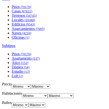
Pisos
[70176]
Casas
[67622]
Terrenos
[34745]
Locales
[20388]
Edificios
[9543]
Aparcamientos
[7695]
Naves
[4210]
Oficinas
[1]
Subtipos
Pisos
[70176]
Apartamento
[237]
Ático
[152]
Dúplex
[54]
Estudio
[13]
Loft
[2]
Precio
Habitaciones
Baños