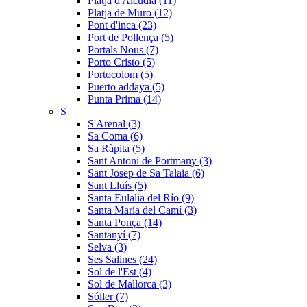
Platja d'Alcudia (11)
Platja de Muro (12)
Pont d'inca (23)
Port de Pollença (5)
Portals Nous (7)
Porto Cristo (5)
Portocolom (5)
Puerto addaya (5)
Punta Prima (14)
S
S'Arenal (3)
Sa Coma (6)
Sa Ràpita (5)
Sant Antoni de Portmany (3)
Sant Josep de Sa Talaia (6)
Sant Lluís (5)
Santa Eulalia del Río (9)
Santa María del Camí (3)
Santa Ponça (14)
Santanyí (7)
Selva (3)
Ses Salines (24)
Sol de l'Est (4)
Sol de Mallorca (3)
Sóller (7)