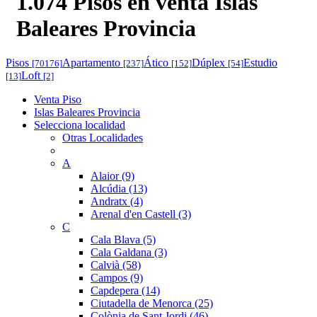
1.074 Pisos en venta Islas
Baleares Provincia
Pisos
Apartamento
Ático
Dúplex
Estudio
[70176]
[237]
[152]
[54]
Loft
[13]
[2]
Venta Piso
Islas Baleares Provincia
Selecciona localidad
Otras Localidades
A
Alaior (9)
Alcúdia (13)
Andratx (4)
Arenal d'en Castell (3)
C
Cala Blava (5)
Cala Galdana (3)
Calvià (58)
Campos (9)
Capdepera (14)
Ciutadella de Menorca (25)
Colònia de Sant Jordi (46)