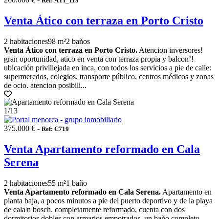
Ref: ÀTI_113
Venta Ático con terraza en Porto Cristo
2 habitaciones
98 m²
2 baños
Venta Ático con terraza en Porto Cristo.
Atencion inversores!
gran oportunidad, atico en venta con terraza propia y balcon!!
ubicación priviliejada en inca, con todos los servicios a pie de calle:
supermercdos, colegios, transporte público, centros médicos y zonas
de ocio. atencion posibili...
1
/13
375.000 € -
Ref: C719
Venta Apartamento reformado en Cala
Serena
2 habitaciones
55 m²
1 baño
Venta Apartamento reformado en Cala Serena.
Apartamento en
planta baja, a pocos minutos a pie del puerto deportivo y de la playa
de cala'n bosch. completamente reformado, cuenta con dos
dormitorios dobles con armarios empotrados, un baño completo,