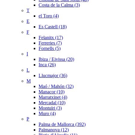
Costa de la Calma (3)
T
el Toro (4)
E
Es Castell (18)
F
Felanitx (17)
Ferreries (7)
Fornells (5)
I
Ibiza / Eivissa (20)
Inca (26)
L
Llucmajor (36)
M
Maó / Mahón (32)
Manacor (10)
Marratxinet (4)
Mercadal (10)
Montuïri (3)
Muro (4)
P
Palma de Mallorca (392)
Palmanova (12)