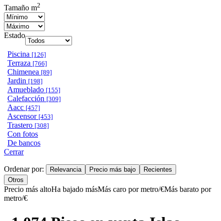
2
Tamaño m
Estado
Piscina
[126]
Terraza
[766]
Chimenea
[89]
Jardin
[198]
Amueblado
[155]
Calefacción
[309]
Aacc
[457]
Ascensor
[453]
Trastero
[308]
Con fotos
De bancos
Cerrar
Ordenar por:
Relevancia
Precio más bajo
Recientes
Otros
Precio más alto
Ha bajado más
Más caro por metro/€
Más barato por
metro/€