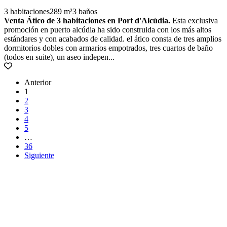
3 habitaciones
289 m²
3 baños
Venta Ático de 3 habitaciones en Port d'Alcúdia.
Esta exclusiva
promoción en puerto alcúdia ha sido construida con los más altos
estándares y con acabados de calidad. el ático consta de tres amplios
dormitorios dobles con armarios empotrados, tres cuartos de baño
(todos en suite), un aseo indepen...
Anterior
1
2
3
4
5
…
36
Siguiente