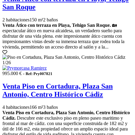
San Roque
2 habitaciones
150 m²
2 baños
Venta Ático con terraza en Playa, Tehigo San Roque.
🏡
espectacular ático en nueva alcaidesa, un verdadero sueño para
disfrutar de una vida plena. este impresionante ático cuenta con
impresionantes vistas desde su inmensa terraza que rodea toda la
vivienda, permitiendo un acceso directo al salón y a la...
1
/26
995.000 € -
Ref: Pry007821
Venta Piso en Cortadura, Plaza San
Antonio, Centro Histórico Cádiz
4 habitaciones
166 m²
3 baños
Venta Piso en Cortadura, Plaza San Antonio, Centro Histórico
Cádiz.
Descubre este exclusivo piso en pleno paseo maritimo y
frontal al mar de cádiz. con una superficie construida de 182 m2 y
útil de 166 m2, esta propiedad ofrece un amplio espacio ideal para
disfrutar del estilo de vida gaditano. la vivienda cuenta con...