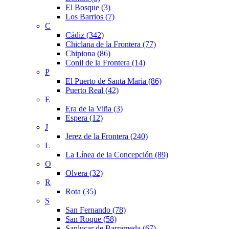
El Bosque (3)
Los Barrios (7)
C
Cádiz (342)
Chiclana de la Frontera (77)
Chipiona (86)
Conil de la Frontera (14)
P
El Puerto de Santa Maria (86)
Puerto Real (42)
E
Era de la Viña (3)
Espera (12)
J
Jerez de la Frontera (240)
L
La Línea de la Concepción (89)
O
Olvera (32)
R
Rota (35)
S
San Fernando (78)
San Roque (58)
Sanlucar de Barrameda (67)