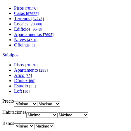
Pisos
[70176]
Casas
[67622]
Terrenos
[34745]
Locales
[20388]
Edificios
[9543]
Aparcamientos
[7695]
Naves
[4210]
Oficinas
[1]
Subtipos
Pisos
[70176]
Apartamento
[299]
Ático
[85]
Dúplex
[80]
Estudio
[35]
Loft
[10]
Precio
Habitaciones
Baños