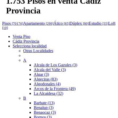
1.753 Pisos en venta Cádiz
Provincia
Pisos
Apartamento
Ático
Dúplex
Estudio
Loft
[70176]
[299]
[85]
[80]
[35]
[10]
Venta Piso
Cádiz Provincia
Selecciona localidad
Otras Localidades
A
Alcala de Los Gazules (3)
Alcala del Valle (3)
Algar (3)
Algeciras (83)
Algodonales (4)
Arcos de la Frontera (49)
La Alcaidesa (32)
B
Barbate (13)
Benalup (3)
Benaocaz (3)
Bornos (3)