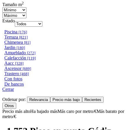
2
Tamaño m
Estado
Piscina
[176]
Terraza
[821]
Chimenea
[81]
Jardin
[180]
Amueblado
[272]
Calefacción
[119]
Aacc
[328]
Ascensor
[689]
Trastero
[468]
Con fotos
De bancos
Cerrar
Ordenar por:
Relevancia
Precio más bajo
Recientes
Otros
Precio más alto
Ha bajado más
Más caro por metro/€
Más barato por
metro/€