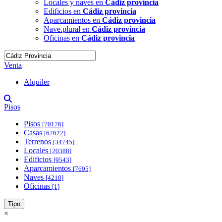
Locales y naves en
Cádiz provincia
Edificios en
Cádiz provincia
Aparcamientos en
Cádiz provincia
Nave.plural en
Cádiz provincia
Oficinas en
Cádiz provincia
Venta
Alquiler
Pisos
Pisos
[70176]
Casas
[67622]
Terrenos
[34745]
Locales
[20388]
Edificios
[9543]
Aparcamientos
[7695]
Naves
[4210]
Oficinas
[1]
Tipo
×