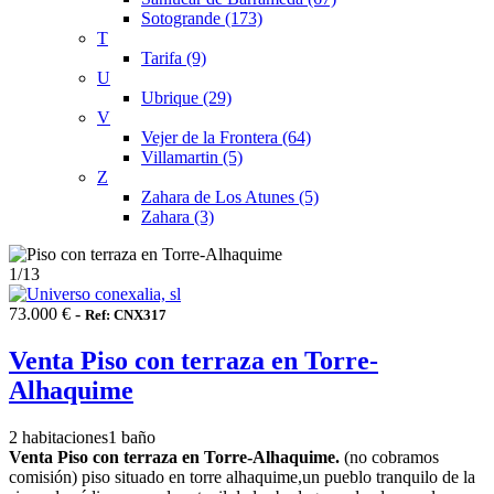
Sotogrande (173)
T
Tarifa (9)
U
Ubrique (29)
V
Vejer de la Frontera (64)
Villamartin (5)
Z
Zahara de Los Atunes (5)
Zahara (3)
1
/13
73.000 € -
Ref: CNX317
Venta Piso con terraza en Torre-
Alhaquime
2 habitaciones
1 baño
Venta Piso con terraza en Torre-Alhaquime.
(no cobramos
comisión) piso situado en torre alhaquime,un pueblo tranquilo de la