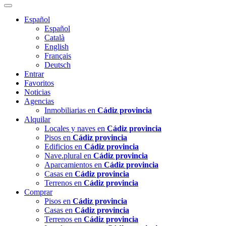
Español
Español
Català
English
Français
Deutsch
Entrar
Favoritos
Noticias
Agencias
Inmobiliarias en
Cádiz provincia
Alquilar
Locales y naves en
Cádiz provincia
Pisos en
Cádiz provincia
Edificios en
Cádiz provincia
Nave.plural en
Cádiz provincia
Aparcamientos en
Cádiz provincia
Casas en
Cádiz provincia
Terrenos en
Cádiz provincia
Comprar
Pisos en
Cádiz provincia
Casas en
Cádiz provincia
Terrenos en
Cádiz provincia