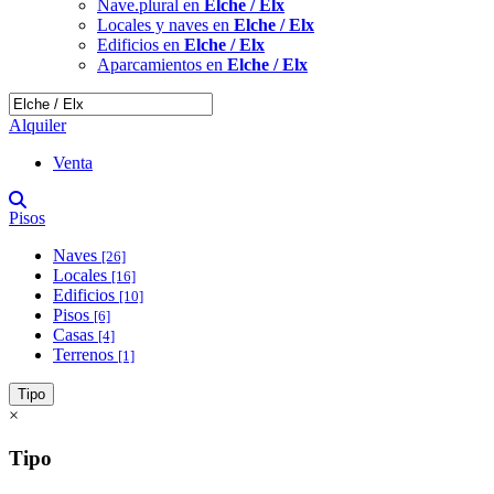
Nave.plural en
Elche / Elx
Locales y naves en
Elche / Elx
Edificios en
Elche / Elx
Aparcamientos en
Elche / Elx
Alquiler
Venta
Pisos
Naves
[26]
Locales
[16]
Edificios
[10]
Pisos
[6]
Casas
[4]
Terrenos
[1]
Tipo
×
Tipo