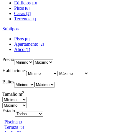
Edificios
[10]
Pisos
[6]
Casas
[4]
Terrenos
[1]
Subtipos
Pisos
[6]
Apartamento
[2]
Ático
[1]
Precio
Habitaciones
Baños
2
Tamaño m
Estado
Piscina
[3]
Terraza
[5]