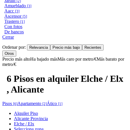
Jardin
[2]
Amueblado
[3]
Aacc
[3]
Ascensor
[5]
Trastero
[1]
Con fotos
De bancos
Cerrar
Ordenar por:
Relevancia
Precio más bajo
Recientes
Otros
Precio más alto
Ha bajado más
Más caro por metro/€
Más barato por
metro/€
6 Pisos en alquiler Elche / Elx
, Alicante
Pisos
Apartamento
Ático
[6]
[2]
[1]
Alquiler Piso
Alicante Provincia
Elche / Elx
Selecciona zona