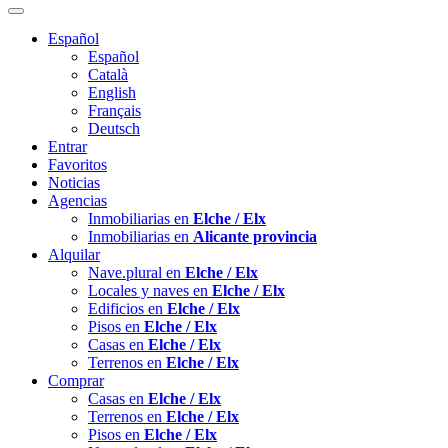
Español
Español
Català
English
Français
Deutsch
Entrar
Favoritos
Noticias
Agencias
Inmobiliarias en
Elche / Elx
Inmobiliarias en
Alicante provincia
Alquilar
Nave.plural en
Elche / Elx
Locales y naves en
Elche / Elx
Edificios en
Elche / Elx
Pisos en
Elche / Elx
Casas en
Elche / Elx
Terrenos en
Elche / Elx
Comprar
Casas en
Elche / Elx
Terrenos en
Elche / Elx
Pisos en
Elche / Elx