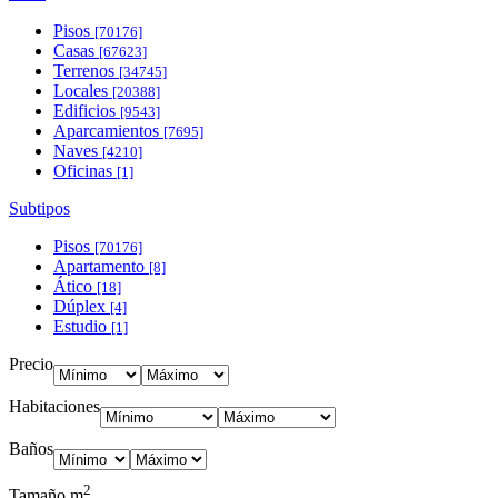
Pisos
[70176]
Casas
[67623]
Terrenos
[34745]
Locales
[20388]
Edificios
[9543]
Aparcamientos
[7695]
Naves
[4210]
Oficinas
[1]
Subtipos
Pisos
[70176]
Apartamento
[8]
Ático
[18]
Dúplex
[4]
Estudio
[1]
Precio
Habitaciones
Baños
2
Tamaño m