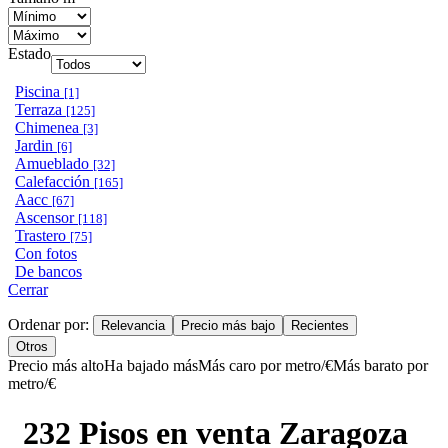
Estado
Piscina
[1]
Terraza
[125]
Chimenea
[3]
Jardin
[6]
Amueblado
[32]
Calefacción
[165]
Aacc
[67]
Ascensor
[118]
Trastero
[75]
Con fotos
De bancos
Cerrar
Ordenar por:
Relevancia
Precio más bajo
Recientes
Otros
Precio más alto
Ha bajado más
Más caro por metro/€
Más barato por
metro/€
232 Pisos en venta Zaragoza