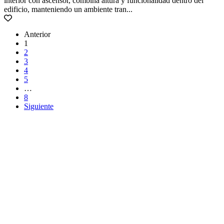
interior con ascensor, combina altura y funcionalidad dentro del
edificio, manteniendo un ambiente tran...
Anterior
1
2
3
4
5
…
8
Siguiente