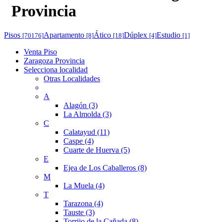
Provincia
Pisos
Apartamento
Ático
Dúplex
Estudio
[70176]
[8]
[18]
[4]
[1]
Venta Piso
Zaragoza Provincia
Selecciona localidad
Otras Localidades
A
Alagón (3)
La Almolda (3)
C
Calatayud (11)
Caspe (4)
Cuarte de Huerva (5)
E
Ejea de Los Caballeros (8)
M
La Muela (4)
T
Tarazona (4)
Tauste (3)
Torrijo de la Cañada (8)