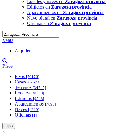
Locales y naves en
Zaragoza provincia
Edificios en
Zaragoza provincia
Aparcamientos en
Zaragoza provincia
Nave.plural en
Zaragoza provincia
Oficinas en
Zaragoza provincia
Venta
Alquiler
Pisos
Pisos
[70176]
Casas
[67623]
Terrenos
[34745]
Locales
[20388]
Edificios
[9543]
Aparcamientos
[7695]
Naves
[4210]
Oficinas
[1]
Tipo
×