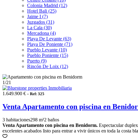
Colonia Madrid (12)
Hotel Bali (25)
Jaime I (7)
Juzgados (31)
La Cala (30)
Mercadona (4)
Playa De Levante (63)
Playa De Poniente (71)
Pueblo Levante (10)
Pueblo Poniente (15)
Puerto (9)
Rincón De Loix (12)
1
/21
1.649.900 € -
Ref: 325
Venta Apartamento con piscina en Benido
3 habitaciones
298 m²
2 baños
Venta Apartamento con piscina en Benidorm.
Espectacular duplex 
excelentes acabados listo para entrar a vivir únicos en toda la costa bl