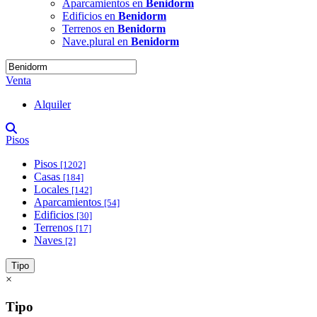
Aparcamientos en
Benidorm
Edificios en
Benidorm
Terrenos en
Benidorm
Nave.plural en
Benidorm
Venta
Alquiler
Pisos
Pisos
[1202]
Casas
[184]
Locales
[142]
Aparcamientos
[54]
Edificios
[30]
Terrenos
[17]
Naves
[2]
Tipo
×
Tipo