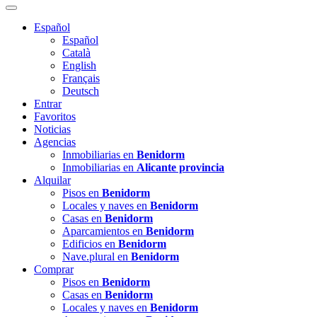
Español
Español
Català
English
Français
Deutsch
Entrar
Favoritos
Noticias
Agencias
Inmobiliarias en
Benidorm
Inmobiliarias en
Alicante provincia
Alquilar
Pisos en
Benidorm
Locales y naves en
Benidorm
Casas en
Benidorm
Aparcamientos en
Benidorm
Edificios en
Benidorm
Nave.plural en
Benidorm
Comprar
Pisos en
Benidorm
Casas en
Benidorm
Locales y naves en
Benidorm