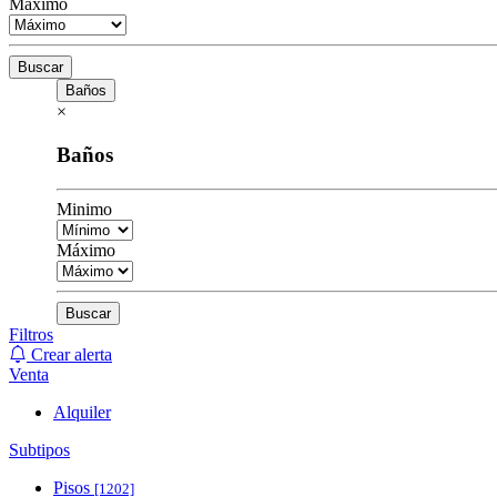
Máximo
Buscar
Baños
×
Baños
Minimo
Máximo
Buscar
Filtros
Crear alerta
Venta
Alquiler
Subtipos
Pisos
[1202]