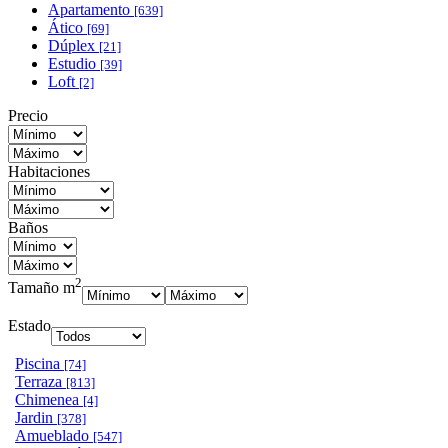
Apartamento
[639]
Ático
[69]
Dúplex
[21]
Estudio
[39]
Loft
[2]
Precio
Habitaciones
Baños
2
Tamaño m
Estado
Piscina
[74]
Terraza
[813]
Chimenea
[4]
Jardin
[378]
Amueblado
[547]