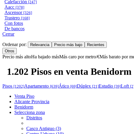
Calefacción
[247]
Aacc
[378]
Ascensor
[326]
Trastero
[168]
Con fotos
De bancos
Cerrar
Ordenar por:
Relevancia
Precio más bajo
Recientes
Otros
Precio más alto
Ha bajado más
Más caro por metro/€
Más barato por me
1.202 Pisos en venta Benidorm 
Pisos
Apartamento
Ático
Dúplex
Estudio
Loft
[1202]
[639]
[69]
[21]
[39]
[2
Venta Piso
Alicante Provincia
Benidorm
Selecciona zona
Distritos
Casco Antiguo (3)
Centro Urbano (10)