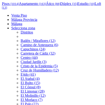
Pisos
Apartamento
Ático
Dúplex
Estudio
Loft
[1014]
[163]
[88]
[35]
[10]
[13]
Venta Piso
Málaga Provincia
Málaga
Selecciona zona
Distritos
Bailén / Miraflores (12)
Camino de Antequera (6)
Capuchinos (24)
Carretera de Cádiz (32)
Centro (44)
Ciudad Jardín (3)
Cristo de la Epidemia (5)
Cruz de Humilladero (12)
Ejido (41)
El Atabal (4)
El Bulto (15)
El Cónsul (8)
El Limonar (28)
El Molinillo (12)
El Morlaco (7)
El Palo (22)