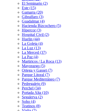
El Seminario (2)
Este (15)
Gamarra (20)
Gibralfaro (3)
Guadalmar (4)
Hacienda Bizcochero (5)
Hipercor (3)
Hospital Civil (2)
Huelin (44)
La Goleta (4)
La Luz (13)
La Merced (37)
La Paz (4)
Martiricos / La Roca (13)
Mayorazgo (5)
Ortega y Gasset (7)
Parque Litoral (7)
Parque Mediterráneo (7)
Pedregalejo (9)
Perchel (34)
Portada Alta (10)
Segalerva (2)
Soho (4)
Teatinos (8)
Vialia (7)