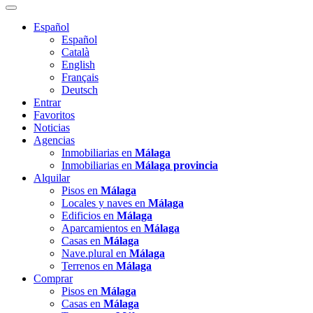
Español
Español
Català
English
Français
Deutsch
Entrar
Favoritos
Noticias
Agencias
Inmobiliarias en
Málaga
Inmobiliarias en
Málaga provincia
Alquilar
Pisos en
Málaga
Locales y naves en
Málaga
Edificios en
Málaga
Aparcamientos en
Málaga
Casas en
Málaga
Nave.plural en
Málaga
Terrenos en
Málaga
Comprar
Pisos en
Málaga
Casas en
Málaga