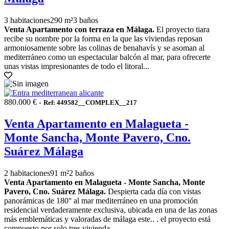
3 habitaciones
290 m²
3 baños
Venta Apartamento con terraza en Málaga.
El proyecto tiara
recibe su nombre por la forma en la que las viviendas reposan
armoniosamente sobre las colinas de benahavís y se asoman al
mediterráneo como un espectacular balcón al mar, para ofrecerte
unas vistas impresionantes de todo el litoral...
880.000 € -
Ref: 449582__COMPLEX__217
Venta Apartamento en Malagueta -
Monte Sancha, Monte Pavero, Cno.
Suárez Málaga
2 habitaciones
91 m²
2 baños
Venta Apartamento en Malagueta - Monte Sancha, Monte
Pavero, Cno. Suárez Málaga.
Despierta cada día con vistas
panorámicas de 180° al mar mediterráneo en una promoción
residencial verdaderamente exclusiva, ubicada en una de las zonas
más emblemáticas y valoradas de málaga este.. . el proyecto está
compuesto por solo tres vivienda...