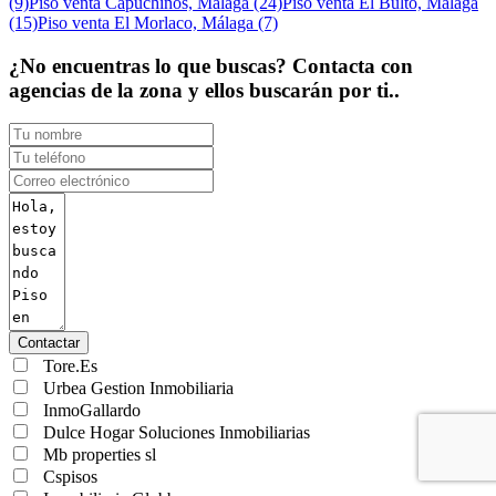
(9)
Piso venta Capuchinos, Málaga (24)
Piso venta El Bulto, Málaga
(15)
Piso venta El Morlaco, Málaga (7)
¿No encuentras lo que buscas? Contacta con
agencias de la zona y ellos buscarán por ti..
Contactar
Tore.Es
Urbea Gestion Inmobiliaria
InmoGallardo
Dulce Hogar Soluciones Inmobiliarias
Mb properties sl
Cspisos