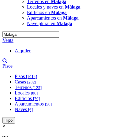
Terrenos en
Málaga
Locales y naves en
Málaga
Edificios en
Málaga
Aparcamientos en
Málaga
Nave.plural en
Málaga
Venta
Alquiler
Pisos
Pisos
[1014]
Casas
[282]
Terrenos
[125]
Locales
[86]
Edificios
[70]
Aparcamientos
[56]
Naves
[6]
Tipo
×