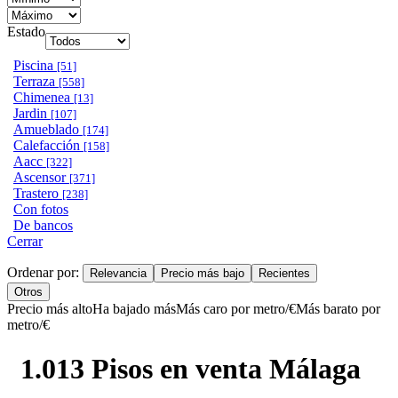
Estado
Piscina
[51]
Terraza
[558]
Chimenea
[13]
Jardin
[107]
Amueblado
[174]
Calefacción
[158]
Aacc
[322]
Ascensor
[371]
Trastero
[238]
Con fotos
De bancos
Cerrar
Ordenar por:
Relevancia
Precio más bajo
Recientes
Otros
Precio más alto
Ha bajado más
Más caro por metro/€
Más barato por
metro/€
1.013 Pisos en venta Málaga