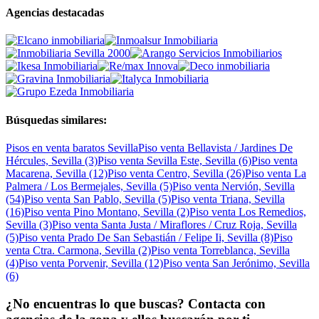
Agencias destacadas
Búsquedas similares:
Pisos en venta baratos Sevilla
Piso venta Bellavista / Jardines De
Hércules, Sevilla (3)
Piso venta Sevilla Este, Sevilla (6)
Piso venta
Macarena, Sevilla (12)
Piso venta Centro, Sevilla (26)
Piso venta La
Palmera / Los Bermejales, Sevilla (5)
Piso venta Nervión, Sevilla
(54)
Piso venta San Pablo, Sevilla (5)
Piso venta Triana, Sevilla
(16)
Piso venta Pino Montano, Sevilla (2)
Piso venta Los Remedios,
Sevilla (3)
Piso venta Santa Justa / Miraflores / Cruz Roja, Sevilla
(5)
Piso venta Prado De San Sebastián / Felipe Ii, Sevilla (8)
Piso
venta Ctra. Carmona, Sevilla (2)
Piso venta Torreblanca, Sevilla
(4)
Piso venta Porvenir, Sevilla (12)
Piso venta San Jerónimo, Sevilla
(6)
¿No encuentras lo que buscas? Contacta con