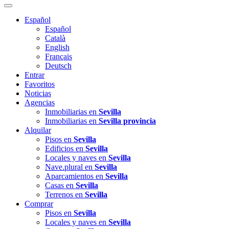
Español
Español
Català
English
Français
Deutsch
Entrar
Favoritos
Noticias
Agencias
Inmobiliarias en
Sevilla
Inmobiliarias en
Sevilla provincia
Alquilar
Pisos en
Sevilla
Edificios en
Sevilla
Locales y naves en
Sevilla
Nave.plural en
Sevilla
Aparcamientos en
Sevilla
Casas en
Sevilla
Terrenos en
Sevilla
Comprar
Pisos en
Sevilla
Locales y naves en
Sevilla