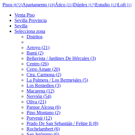
Pisos
Apartamento
Ático
Dúplex
Estudio
Loft
[672]
[19]
[21]
[17]
[12]
[1]
Venta Piso
Sevilla Provincia
Sevilla
Selecciona zona
Distritos
Arroyo (21)
Bami (2)
Bellavista / Jardines De Hércules (3)
Centro (26)
Cerro Amate (20)
Ctra. Carmona (2)
La Palmera / Los Bermejales (5)
Los Remedios (3)
Macarena (12)
Nervión (54)
Oliva (21)
Parque Alcosa (6)
Pino Montano (2)
Porvenir (12)
Prado De San Sebastián / Felipe Ii (8)
Rochelambert (6)
San Jerónimo (6)