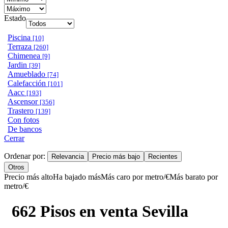
Estado
Piscina
[10]
Terraza
[260]
Chimenea
[9]
Jardin
[39]
Amueblado
[74]
Calefacción
[101]
Aacc
[193]
Ascensor
[356]
Trastero
[139]
Con fotos
De bancos
Cerrar
Ordenar por:
Relevancia
Precio más bajo
Recientes
Otros
Precio más alto
Ha bajado más
Más caro por metro/€
Más barato por
metro/€
662 Pisos en venta Sevilla