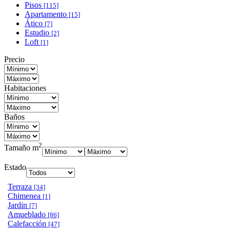
Pisos
[115]
Apartamento
[15]
Ático
[7]
Estudio
[2]
Loft
[1]
Precio
Habitaciones
Baños
2
Tamaño m
Estado
Terraza
[34]
Chimenea
[1]
Jardin
[7]
Amueblado
[86]
Calefacción
[47]