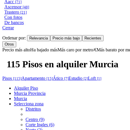
Aacc
[71]
Ascensor
[48]
Trastero
[21]
Con fotos
De bancos
Cerrar
Ordenar por:
Relevancia
Precio más bajo
Recientes
Otros
Precio más alto
Ha bajado más
Más caro por metro/€
Más barato por me
115 Pisos en alquiler Murcia
Pisos
Apartamento
Ático
Estudio
Loft
[115]
[15]
[7]
[2]
[1]
Alquiler Piso
Murcia Provincia
Murcia
Selecciona zona
Distritos
Centro (9)
Corte Ingles (6)
Norte (2)