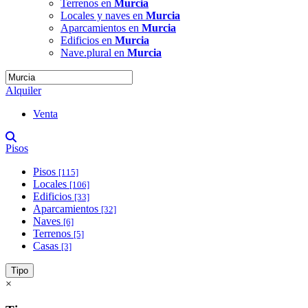
Terrenos en
Murcia
Locales y naves en
Murcia
Aparcamientos en
Murcia
Edificios en
Murcia
Nave.plural en
Murcia
Alquiler
Venta
Pisos
Pisos
[115]
Locales
[106]
Edificios
[33]
Aparcamientos
[32]
Naves
[6]
Terrenos
[5]
Casas
[3]
Tipo
×