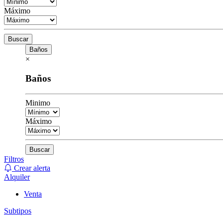
Máximo
Buscar
Baños
×
Baños
Minimo
Máximo
Buscar
Filtros
Crear alerta
Alquiler
Venta
Subtipos