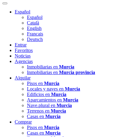
Español
Español
Català
English
Français
Deutsch
Entrar
Favoritos
Noticias
Agencias
Inmobiliarias en
Murcia
Inmobiliarias en
Murcia provincia
Alquilar
Pisos en
Murcia
Locales y naves en
Murcia
Edificios en
Murcia
Aparcamientos en
Murcia
Nave.plural en
Murcia
Terrenos en
Murcia
Casas en
Murcia
Comprar
Pisos en
Murcia
Casas en
Murcia