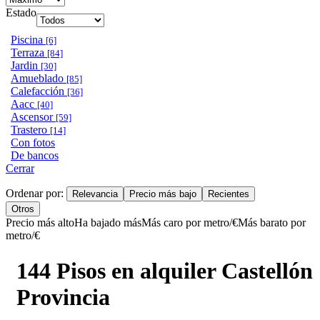
Estado
Piscina
[6]
Terraza
[84]
Jardin
[30]
Amueblado
[85]
Calefacción
[36]
Aacc
[40]
Ascensor
[59]
Trastero
[14]
Con fotos
De bancos
Cerrar
Ordenar por:
Relevancia
Precio más bajo
Recientes
Otros
Precio más alto
Ha bajado más
Más caro por metro/€
Más barato por
metro/€
144 Pisos en alquiler Castellón
Provincia