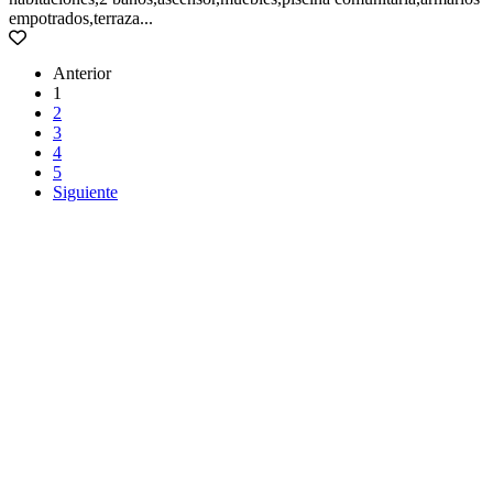
empotrados,terraza...
Anterior
1
2
3
4
5
Siguiente