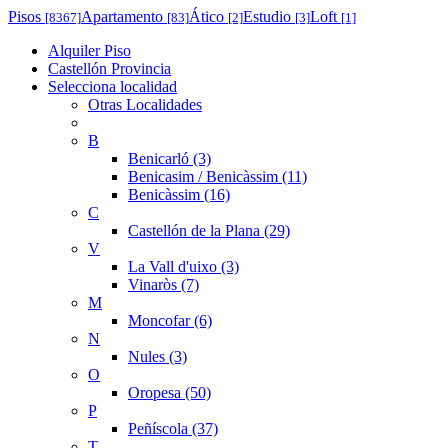
Pisos
Apartamento
Ático
Estudio
Loft
[8367]
[83]
[2]
[3]
[1]
Alquiler Piso
Castellón Provincia
Selecciona localidad
Otras Localidades
B
Benicarló (3)
Benicasim / Benicàssim (11)
Benicàssim (16)
C
Castellón de la Plana (29)
V
La Vall d'uixo (3)
Vinaròs (7)
M
Moncofar (6)
N
Nules (3)
O
Oropesa (50)
P
Peñíscola (37)
T