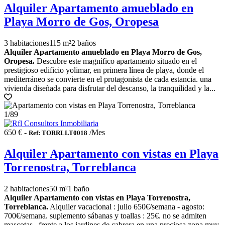
Alquiler Apartamento amueblado en
Playa Morro de Gos, Oropesa
3 habitaciones
115 m²
2 baños
Alquiler Apartamento amueblado en Playa Morro de Gos,
Oropesa.
Descubre este magnífico apartamento situado en el
prestigioso edificio yolimar, en primera línea de playa, donde el
mediterráneo se convierte en el protagonista de cada estancia. una
vivienda diseñada para disfrutar del descanso, la tranquilidad y la...
1
/89
650 € -
/Mes
Ref: TORRLLT0018
Alquiler Apartamento con vistas en Playa
Torrenostra, Torreblanca
2 habitaciones
50 m²
1 baño
Alquiler Apartamento con vistas en Playa Torrenostra,
Torreblanca.
Alquiler vacacional : julio 650€/semana - agosto:
700€/semana. suplemento sábanas y toallas : 25€. no se admiten
mascotas.. frente a los jardines de cabrera en una preciosa zona muy