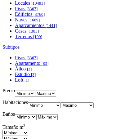
Locales
[10493]
Pisos
[8367]
Edificios
[3760]
Naves
[1669]
Aparcamientos
[1441]
Casas
[1383]
Terrenos
[199]
Subtipos
Pisos
[8367]
Apartamento
[83]
Ático
[2]
Estudio
[3]
Loft
[1]
Precio
Habitaciones
Baños
2
Tamaño m