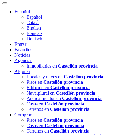
Español
Español
Català
English
Français
Deutsch
Entrar
Favoritos
Noticias
Agencias
Inmobiliarias en
Castellón provincia
Alquilar
Locales y naves en
Castellón provincia
Pisos en
Castellón provincia
Edificios en
Castellón provincia
Nave.plural en
Castellón provincia
Aparcamientos en
Castellón provincia
Casas en
Castellón provincia
Terrenos en
Castellón provincia
Comprar
Pisos en
Castellón provincia
Casas en
Castellón provincia
Terrenos en
Castellón provincia