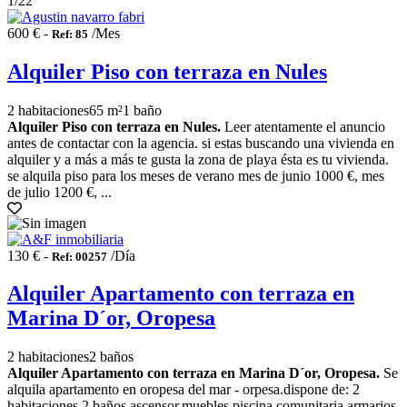
1
/22
600 € -
/Mes
Ref: 85
Alquiler Piso con terraza en Nules
2 habitaciones
65 m²
1 baño
Alquiler Piso con terraza en Nules.
Leer atentamente el anuncio
antes de contactar con la agencia. si estas buscando una vivienda en
alquiler y a más a más te gusta la zona de playa ésta es tu vivienda.
se alquila piso para los meses de verano mes de junio 1000 €, mes
de julio 1200 €, ...
130 € -
/Día
Ref: 00257
Alquiler Apartamento con terraza en
Marina D´or, Oropesa
2 habitaciones
2 baños
Alquiler Apartamento con terraza en Marina D´or, Oropesa.
Se
alquila apartamento en oropesa del mar - orpesa.dispone de: 2
habitaciones,2 baños,ascensor,muebles,piscina comunitaria,armarios