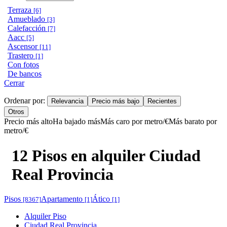
Terraza
[6]
Amueblado
[3]
Calefacción
[7]
Aacc
[5]
Ascensor
[11]
Trastero
[1]
Con fotos
De bancos
Cerrar
Ordenar por:
Relevancia
Precio más bajo
Recientes
Otros
Precio más alto
Ha bajado más
Más caro por metro/€
Más barato por
metro/€
12 Pisos en alquiler Ciudad
Real Provincia
Pisos
Apartamento
Ático
[8367]
[1]
[1]
Alquiler Piso
Ciudad Real Provincia