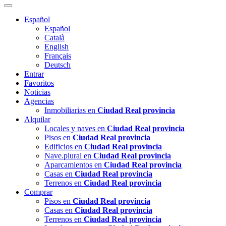
Español
Español
Català
English
Français
Deutsch
Entrar
Favoritos
Noticias
Agencias
Inmobiliarias en
Ciudad Real provincia
Alquilar
Locales y naves en
Ciudad Real provincia
Pisos en
Ciudad Real provincia
Edificios en
Ciudad Real provincia
Nave.plural en
Ciudad Real provincia
Aparcamientos en
Ciudad Real provincia
Casas en
Ciudad Real provincia
Terrenos en
Ciudad Real provincia
Comprar
Pisos en
Ciudad Real provincia
Casas en
Ciudad Real provincia
Terrenos en
Ciudad Real provincia