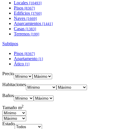
Locales
[10493]
Pisos
[8367]
Edificios
[3760]
Naves
[1669]
Aparcamientos
[1441]
Casas
[1383]
Terrenos
[199]
Subtipos
Pisos
[8367]
Apartamento
[1]
Ático
[1]
Precio
Habitaciones
Baños
2
Tamaño m
Estado