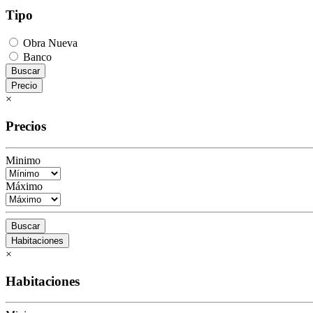
Tipo
Obra Nueva
Banco
Buscar
Precio
×
Precios
Minimo
Máximo
Buscar
Habitaciones
×
Habitaciones