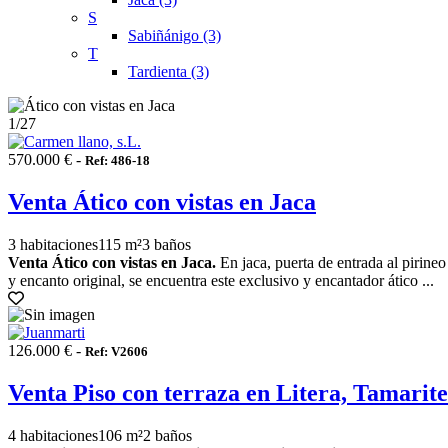
S
Sabiñánigo (3)
T
Tardienta (3)
1
/27
570.000 € -
Ref: 486-18
Venta Ático con vistas en Jaca
3 habitaciones
115 m²
3 baños
Venta Ático con vistas en Jaca.
En jaca, puerta de entrada al pirineo
y encanto original, se encuentra este exclusivo y encantador ático ...
126.000 € -
Ref: V2606
Venta Piso con terraza en Litera, Tamarite
4 habitaciones
106 m²
2 baños