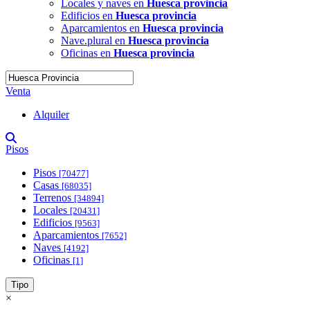
Locales y naves en
Huesca provincia
Edificios en
Huesca provincia
Aparcamientos en
Huesca provincia
Nave.plural en
Huesca provincia
Oficinas en
Huesca provincia
Venta
Alquiler
Pisos
Pisos
[70477]
Casas
[68035]
Terrenos
[34894]
Locales
[20431]
Edificios
[9563]
Aparcamientos
[7652]
Naves
[4192]
Oficinas
[1]
Tipo
×