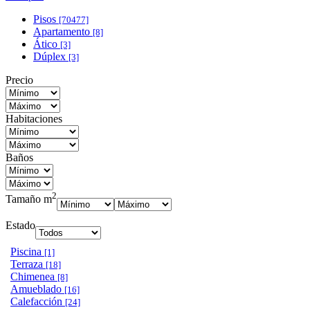
Pisos
[70477]
Apartamento
[8]
Ático
[3]
Dúplex
[3]
Precio
Habitaciones
Baños
2
Tamaño m
Estado
Piscina
[1]
Terraza
[18]
Chimenea
[8]
Amueblado
[16]
Calefacción
[24]