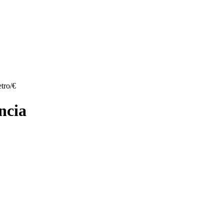
tro/€
ncia