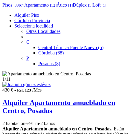
Pisos
Apartamento
Ático
Dúplex
Loft
[8367]
[12]
[1]
[1]
[1]
Alquiler Piso
Córdoba Provincia
Selecciona localidad
Otras Localidades
C
Central Térmica Puente Nuevo (5)
Córdoba (68)
P
Posadas (8)
1
/11
430 € -
/Mes
Ref: 123
Alquiler Apartamento amueblado en
Centro, Posadas
2 habitaciones
91 m²
2 baños
Alquiler Apartamento amueblado en Centro, Posadas.
Están