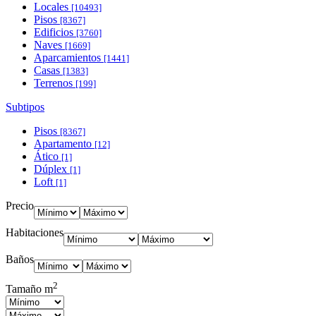
Locales
[10493]
Pisos
[8367]
Edificios
[3760]
Naves
[1669]
Aparcamientos
[1441]
Casas
[1383]
Terrenos
[199]
Subtipos
Pisos
[8367]
Apartamento
[12]
Ático
[1]
Dúplex
[1]
Loft
[1]
Precio
Habitaciones
Baños
2
Tamaño m