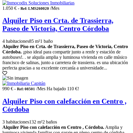
1.050 € -
/Mes
Ref: LMS260020
Alquiler Piso en Crta. de Trassierra,
Paseo de Victoria, Centro Córdoba
4 habitaciones
85 m²
1 baño
Alquiler Piso en Crta. de Trassierra, Paseo de Victoria, Centro
Córdoba.
¡piso ideal para compartir junto a renfe y estación de
autobuses!. . se alquila amplia y luminosa vivienda en calle músico
francisco de salinas, junto a carretera de trassierra. es una ubicación
perfecta gracias a su excelente cercanía a universidade...
990 € -
/Mes
Ha bajado 110 €!
Ref: 08501
Alquiler Piso con calefacción en Centro ,
Córdoba
3 habitaciones
132 m²
2 baños
Alquiler Piso con calefacción en Centro , Córdoba.
Amplia y
luminosa vivienda familiar con garaje en pleno centro de córdoba. .