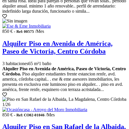
en santa rosa. ideal para parejas o personas que vivan solas.. periodo
alquiler anual. minimo 1 año renovable.. perfil de arrendatario:
indefinido larga duración, funcionario o simila...
850 € -
/Mes
Ref: 00575
Alquiler Piso en Avenida de América,
Paseo de Victoria, Centro Córdoba
3 habitaciones
65 m²
1 baño
Alquiler Piso en Avenida de América, Paseo de Victoria, Centro
Córdoba.
Piso alquiler estudiantes frente estancion renfe, avd.
america, córdoba capital.. . ese & eme asesores inmobiliarios, les
presenta en exclusiva este luminoso piso en alquiler.. . piso en avd.
américa, frente renfe, esquinero con terraza acristalada...
1
/26
850 € -
/Mes
Ref: CO02-01046
Alquiler Piso en San Rafael de la Albaida,