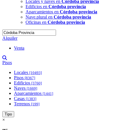
Locales y naves en
Córdoba provincia
Edificios en
Córdoba provincia
Aparcamientos en
Córdoba provincia
Nave.plural en
Córdoba provincia
Oficinas en
Córdoba provincia
Alquiler
Venta
Pisos
Locales
[10493]
Pisos
[8367]
Edificios
[3760]
Naves
[1669]
Aparcamientos
[1441]
Casas
[1383]
Terrenos
[199]
Tipo
×