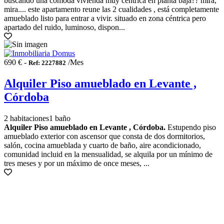
buscando una cómoda vivienda muy céntrica en planta baja?? mira,
mira.... este apartamento reune las 2 cualidades , está completamente
amueblado listo para entrar a vivir. situado en zona céntrica pero
apartado del ruido, luminoso, dispon...
690 € -
/Mes
Ref: 2227882
Alquiler Piso amueblado en Levante ,
Córdoba
2 habitaciones
1 baño
Alquiler Piso amueblado en Levante , Córdoba.
Estupendo piso
amueblado exterior con ascensor que consta de dos dormitorios,
salón, cocina amueblada y cuarto de baño, aire acondicionado,
comunidad incluid en la mensualidad, se alquila por un mínimo de
tres meses y por un máximo de once meses, ...