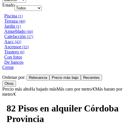
Estado
Piscina
[1]
Terraza
[40]
Jardin
[1]
Amueblado
[44]
Calefacción
[27]
Aacc
[43]
Ascensor
[32]
Trastero
[6]
Con fotos
De bancos
Cerrar
Ordenar por:
Relevancia
Precio más bajo
Recientes
Otros
Precio más alto
Ha bajado más
Más caro por metro/€
Más barato por
metro/€
82 Pisos en alquiler Córdoba
Provincia