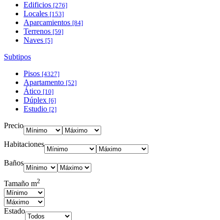
Edificios
[276]
Locales
[153]
Aparcamientos
[84]
Terrenos
[59]
Naves
[5]
Subtipos
Pisos
[4327]
Apartamento
[52]
Ático
[10]
Dúplex
[6]
Estudio
[2]
Precio
Habitaciones
Baños
2
Tamaño m
Estado