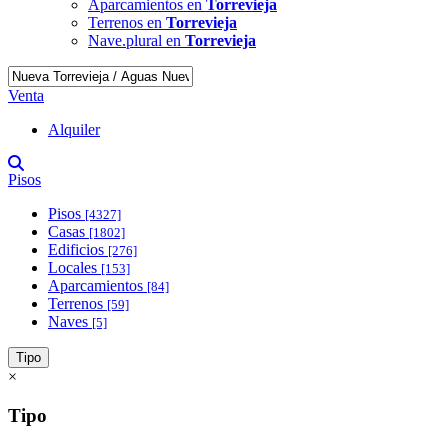
Aparcamientos en
Torrevieja
Terrenos en
Torrevieja
Nave.plural en
Torrevieja
Venta
Alquiler
Pisos
Pisos
[4327]
Casas
[1802]
Edificios
[276]
Locales
[153]
Aparcamientos
[84]
Terrenos
[59]
Naves
[5]
Tipo
×
Tipo