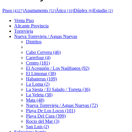
Pisos
Apartamento
Ático
Dúplex
Estudio
[4327]
[52]
[10]
[6]
[2]
Venta Piso
Alicante Provincia
Torrevieja
Nueva Torrevieja / Aguas Nuevas
Distritos
Cabo Cervera (46)
Carrefour (4)
Centro (181)
El Acequión / Los Naúfragos (92)
El Limonar (38)
Habaneras (109)
La Loma (2)
La Siesta / El Salado / Torreta (36)
La Veleta (38)
Mata (48)
Nueva Torrevieja / Aguas Nuevas (72)
Playa De Los Locos (101)
Playa Del Cura (399)
Rocio del Mar (3)
San Luis (2)
Selecciona barrio