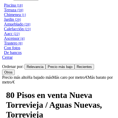
Piscina
[18]
Terraza
[59]
Chimenea
[1]
Jardin
[29]
Amueblado
[28]
Calefacción
[23]
Aacc
[22]
Ascensor
[4]
Trastero
[8]
Con fotos
De bancos
Cerrar
Ordenar por:
Relevancia
Precio más bajo
Recientes
Otros
Precio más alto
Ha bajado más
Más caro por metro/€
Más barato por
metro/€
80 Pisos en venta Nueva
Torrevieja / Aguas Nuevas,
Torrevieja