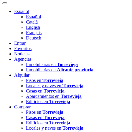
Español
Español
Català
English
Français
Deutsch
Entrar
Favoritos
Noticias
Agencias
Inmobiliarias en
Torrevieja
Inmobiliarias en
Alicante provincia
Alquilar
Pisos en
Torrevieja
Locales y naves en
Torrevieja
Casas en
Torrevieja
Aparcamientos en
Torrevieja
Edificios en
Torrevieja
Comprar
Pisos en
Torrevieja
Casas en
Torrevieja
Edificios en
Torrevieja
Locales y naves en
Torrevieja