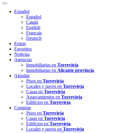
Español
Español
Català
English
Français
Deutsch
Entrar
Favoritos
Noticias
Agencias
Inmobiliarias en
Torrevieja
Inmobiliarias en
Alicante provincia
Alquilar
Pisos en
Torrevieja
Locales y naves en
Torrevieja
Casas en
Torrevieja
Aparcamientos en
Torrevieja
Edificios en
Torrevieja
Comprar
Pisos en
Torrevieja
Casas en
Torrevieja
Edificios en
Torrevieja
Locales y naves en
Torrevieja