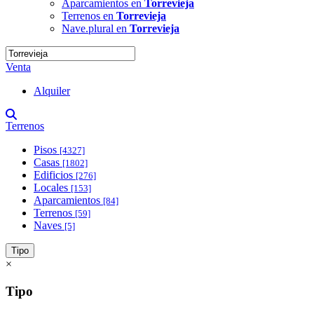
Aparcamientos en
Torrevieja
Terrenos en
Torrevieja
Nave.plural en
Torrevieja
Venta
Alquiler
Terrenos
Pisos
[4327]
Casas
[1802]
Edificios
[276]
Locales
[153]
Aparcamientos
[84]
Terrenos
[59]
Naves
[5]
Tipo
×
Tipo