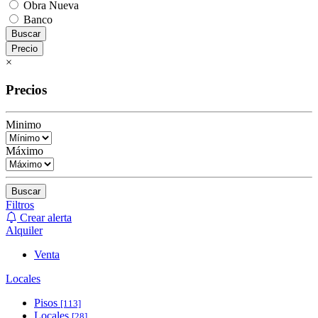
Obra Nueva
Banco
Buscar
Precio
×
Precios
Minimo
Máximo
Buscar
Filtros
Crear alerta
Alquiler
Venta
Locales
Pisos
[113]
Locales
[28]