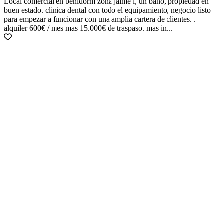
Local comercial en benidorm zona jaime i, un baño, propiedad en
buen estado. clinica dental con todo el equipamiento, negocio listo
para empezar a funcionar con una amplia cartera de clientes. .
alquiler 600€ / mes mas 15.000€ de traspaso. mas in...