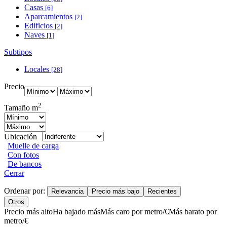
Casas
[6]
Aparcamientos
[2]
Edificios
[2]
Naves
[1]
Subtipos
Locales
[28]
Precio
2
Tamaño m
Ubicación
Muelle de carga
Con fotos
De bancos
Cerrar
Ordenar por:
Relevancia
Precio más bajo
Recientes
Otros
Precio más alto
Ha bajado más
Más caro por metro/€
Más barato por
metro/€