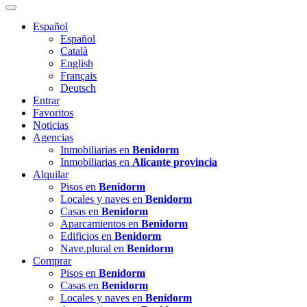
Español
Español
Català
English
Français
Deutsch
Entrar
Favoritos
Noticias
Agencias
Inmobiliarias en
Benidorm
Inmobiliarias en
Alicante provincia
Alquilar
Pisos en
Benidorm
Locales y naves en
Benidorm
Casas en
Benidorm
Aparcamientos en
Benidorm
Edificios en
Benidorm
Nave.plural en
Benidorm
Comprar
Pisos en
Benidorm
Casas en
Benidorm
Locales y naves en
Benidorm