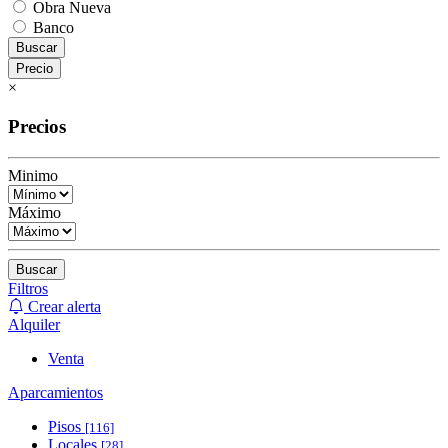
Obra Nueva
Banco
Buscar
Precio
×
Precios
Minimo
Máximo
Buscar
Filtros
Crear alerta
Alquiler
Venta
Aparcamientos
Pisos
[116]
Locales
[28]