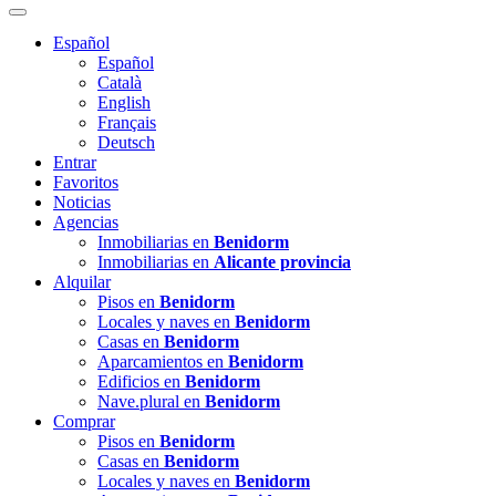
Español
Español
Català
English
Français
Deutsch
Entrar
Favoritos
Noticias
Agencias
Inmobiliarias en
Benidorm
Inmobiliarias en
Alicante provincia
Alquilar
Pisos en
Benidorm
Locales y naves en
Benidorm
Casas en
Benidorm
Aparcamientos en
Benidorm
Edificios en
Benidorm
Nave.plural en
Benidorm
Comprar
Pisos en
Benidorm
Casas en
Benidorm
Locales y naves en
Benidorm