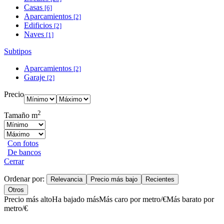
Casas
[6]
Aparcamientos
[2]
Edificios
[2]
Naves
[1]
Subtipos
Aparcamientos
[2]
Garaje
[2]
Precio
2
Tamaño m
Con fotos
De bancos
Cerrar
Ordenar por:
Relevancia
Precio más bajo
Recientes
Otros
Precio más alto
Ha bajado más
Más caro por metro/€
Más barato por
metro/€