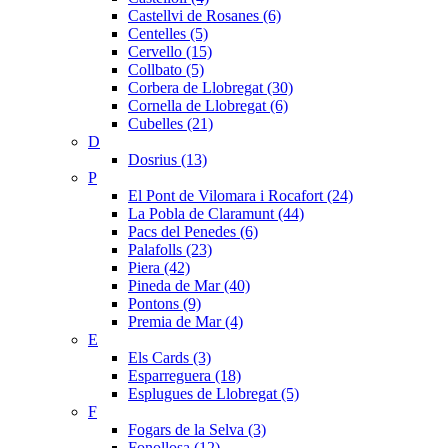
Castellvi de Rosanes (6)
Centelles (5)
Cervello (15)
Collbato (5)
Corbera de Llobregat (30)
Cornella de Llobregat (6)
Cubelles (21)
D
Dosrius (13)
P
El Pont de Vilomara i Rocafort (24)
La Pobla de Claramunt (44)
Pacs del Penedes (6)
Palafolls (23)
Piera (42)
Pineda de Mar (40)
Pontons (9)
Premia de Mar (4)
E
Els Cards (3)
Esparreguera (18)
Esplugues de Llobregat (5)
F
Fogars de la Selva (3)
Fonollosa (12)