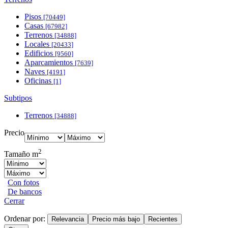
Pisos
[70449]
Casas
[67982]
Terrenos
[34888]
Locales
[20433]
Edificios
[9560]
Aparcamientos
[7639]
Naves
[4191]
Oficinas
[1]
Subtipos
Terrenos
[34888]
Precio
2
Tamaño m
Con fotos
De bancos
Cerrar
Ordenar por:
Relevancia
Precio más bajo
Recientes