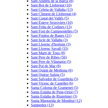
Sant Andreu de la Barca (8)
Sant Boi de Llobregat (10)
Sant Cebria de Vallalta (13)
Sant Climent de Llobregat (4)
Sant Cugat del Vallés (5)
Sant Esteve Sesrovires (10)
Sant Feliu de Codines (13)
Sant Fost de Campsentelles (5)
Sant Fruitos de Bages (21)
Sant Iscle de Vallalta (3)
Sant Llorenç d'hortons (3)
Sant Llorenç Savall (33)
Sant Marti de Tous (8)
Sant Pere de Ribes (56)
Sant Pere de Vilamajor (5)
Sant Pol de Mar (8)
Sant Quinti de Mediona (6)
Sant Quirze Safaja (5)
Sant Salvador de Guardiola (5)
Sant Vicenç de Castellet (6)
Santa Coloma de Gramenet (5)
Santa Eulalia de Puig-Oriol (7)
Santa Eulalia de Riuprimer (3)
Santa Margarida de Montbui (12)
Santpedor (13)