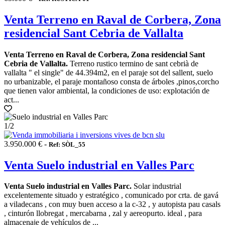
Venta Terreno en Raval de Corbera, Zona
residencial Sant Cebria de Vallalta
Venta Terreno en Raval de Corbera, Zona residencial Sant
Cebria de Vallalta.
Terreno rustico termino de sant cebrià de
vallalta " el single" de 44.394m2, en el paraje sot del sallent, suelo
no urbanizable, el paraje montañoso consta de árboles ,pinos,corcho
que tienen valor ambiental, la condiciones de uso: explotación de
act...
1
/2
3.950.000 € -
Ref: SÒL_55
Venta Suelo industrial en Valles Parc
Venta Suelo industrial en Valles Parc.
Solar industrial
excelentemente situado y estratégico , comunicado por crta. de gavá
a viladecans , con muy buen acceso a la c-32 , y autopista pau casals
, cinturón llobregat , mercabarna , zal y aereopurto. ideal , para
almacenaje de vehículos de ...