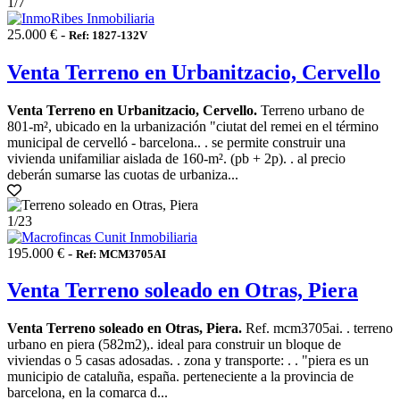
1
/7
25.000 € -
Ref: 1827-132V
Venta Terreno en Urbanitzacio, Cervello
Venta Terreno en Urbanitzacio, Cervello.
Terreno urbano de
801-m², ubicado en la urbanización "ciutat del remei en el término
municipal de cervelló - barcelona.. . se permite construir una
vivienda unifamiliar aislada de 160-m². (pb + 2p). . al precio
deberán sumarse las cuotas de urbaniza...
1
/23
195.000 € -
Ref: MCM3705AI
Venta Terreno soleado en Otras, Piera
Venta Terreno soleado en Otras, Piera.
Ref. mcm3705ai. . terreno
urbano en piera (582m2),. ideal para construir un bloque de
viviendas o 5 casas adosadas. . zona y transporte: . . "piera es un
municipio de cataluña, españa. perteneciente a la provincia de
barcelona, en la comarca d...