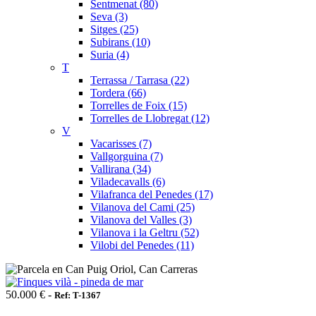
Sentmenat (80)
Seva (3)
Sitges (25)
Subirans (10)
Suria (4)
T
Terrassa / Tarrasa (22)
Tordera (66)
Torrelles de Foix (15)
Torrelles de Llobregat (12)
V
Vacarisses (7)
Vallgorguina (7)
Vallirana (34)
Viladecavalls (6)
Vilafranca del Penedes (17)
Vilanova del Cami (25)
Vilanova del Valles (3)
Vilanova i la Geltru (52)
Vilobi del Penedes (11)
50.000 € -
Ref: T-1367