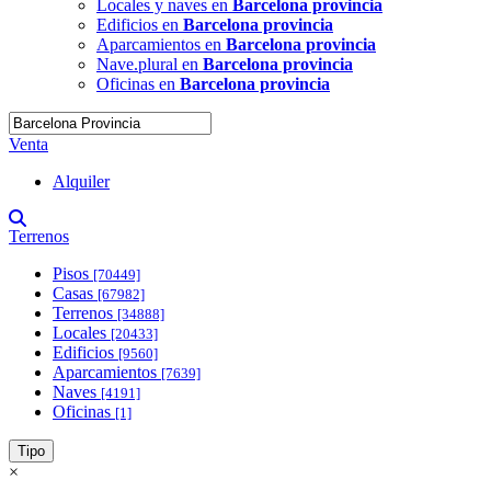
Locales y naves en
Barcelona provincia
Edificios en
Barcelona provincia
Aparcamientos en
Barcelona provincia
Nave.plural en
Barcelona provincia
Oficinas en
Barcelona provincia
Venta
Alquiler
Terrenos
Pisos
[70449]
Casas
[67982]
Terrenos
[34888]
Locales
[20433]
Edificios
[9560]
Aparcamientos
[7639]
Naves
[4191]
Oficinas
[1]
Tipo
×