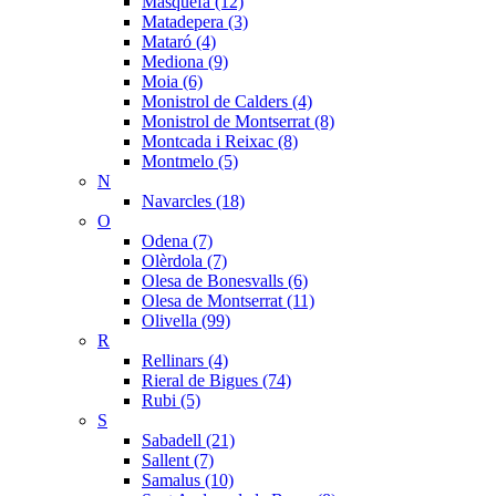
Masquefa (12)
Matadepera (3)
Mataró (4)
Mediona (9)
Moia (6)
Monistrol de Calders (4)
Monistrol de Montserrat (8)
Montcada i Reixac (8)
Montmelo (5)
N
Navarcles (18)
O
Odena (7)
Olèrdola (7)
Olesa de Bonesvalls (6)
Olesa de Montserrat (11)
Olivella (99)
R
Rellinars (4)
Rieral de Bigues (74)
Rubi (5)
S
Sabadell (21)
Sallent (7)
Samalus (10)