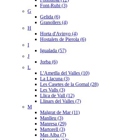
Font-Rubi (3)
G
Gelida (6)
Granollers (4)
H
Horta d'Avinyo (4)
Hostalets de Pierola (6)
I
Igualada (57)
J
Jorba (6)
L
L'Ametlla del Valles (10)
La Llacuna (3)
Les Casetes de la Gornal (28)
Les Valls (3)
Lliça de Vall (12)
Llinars del Valles (7)
M
Malgrat de Mar (11)
Manlleu (3)
Manresa (29)
Martorell (3)
Mas Alba (7)