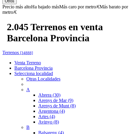
Otros
Precio más alto
Ha bajado más
Más caro por metro/€
Más barato por
metro/€
2.045 Terrenos en venta
Barcelona Provincia
Terrenos
[34888]
Venta Terreno
Barcelona Provincia
Selecciona localidad
Otras Localidades
A
Abrera (30)
Arenys de Mar (9)
Arenys de Munt (8)
Argentona (4)
Artes (4)
Avinyo (8)
B
Balsareny (4)