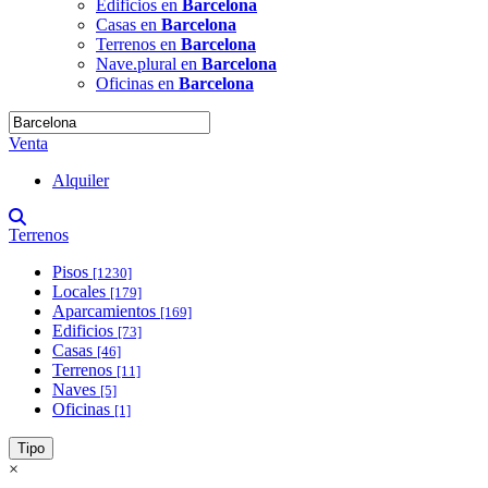
Edificios en
Barcelona
Casas en
Barcelona
Terrenos en
Barcelona
Nave.plural en
Barcelona
Oficinas en
Barcelona
Venta
Alquiler
Terrenos
Pisos
[1230]
Locales
[179]
Aparcamientos
[169]
Edificios
[73]
Casas
[46]
Terrenos
[11]
Naves
[5]
Oficinas
[1]
Tipo
×