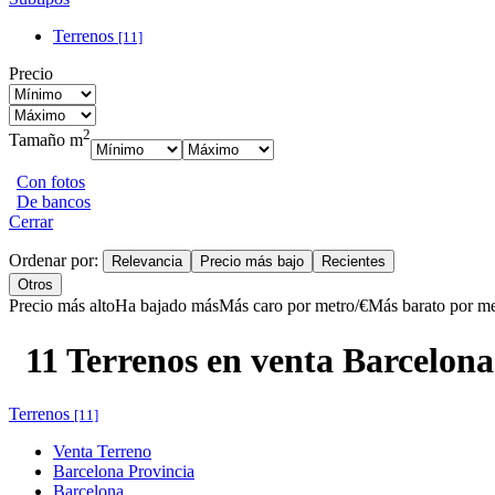
Terrenos
[11]
Precio
2
Tamaño m
Con fotos
De bancos
Cerrar
Ordenar por:
Relevancia
Precio más bajo
Recientes
Otros
Precio más alto
Ha bajado más
Más caro por metro/€
Más barato por me
11 Terrenos en venta Barcelona
Terrenos
[11]
Venta Terreno
Barcelona Provincia
Barcelona