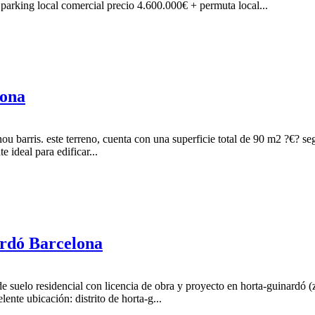
arking local comercial precio 4.600.000€ + permuta local...
lona
u barris. este terreno, cuenta con una superficie total de 90 m2 ?€? seg
e ideal para edificar...
ardó Barcelona
e suelo residencial con licencia de obra y proyecto en horta-guinardó (zo
ente ubicación: distrito de horta-g...