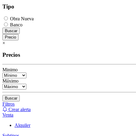
Tipo
Obra Nueva
Banco
Buscar
Precio
×
Precios
Minimo
Máximo
Buscar
Filtros
Crear alerta
Venta
Alquiler
Subtipos