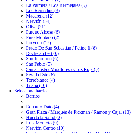
La Palmera / Los Bermejales (5)
Los Remedios (3)
Macarena (12)
Nervión (54)
Oliva (21)
Parque Alcosa (6)
Pino Montano (2)
Porvenir (12)
Prado De San Sebastián / Felipe Ii (8)
Rochelambert (6)
San Jerónimo (6)
San Pablo (5)
Santa Justa / Miraflores / Cruz Roja (5)
Sevilla Este (6)
Torreblanca (4)
Triana (16)
Selecciona barrio
Barrios
Eduardo Dato (4)
Gran Plaza / Marqués de Pickman / Ramon y Cajal (13)
Huerta la Salud (2)
Luis Montoto (9)
Nervión Centro (10)