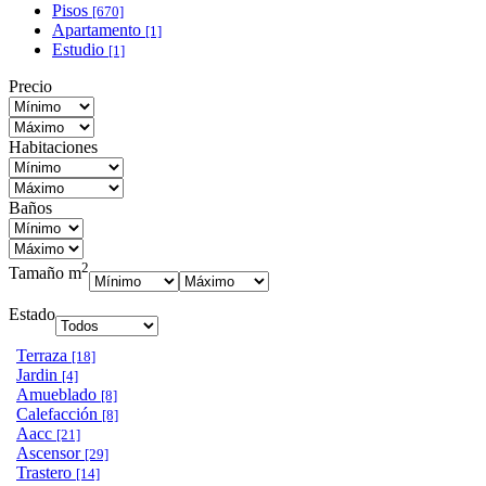
Pisos
[670]
Apartamento
[1]
Estudio
[1]
Precio
Habitaciones
Baños
2
Tamaño m
Estado
Terraza
[18]
Jardin
[4]
Amueblado
[8]
Calefacción
[8]
Aacc
[21]
Ascensor
[29]
Trastero
[14]