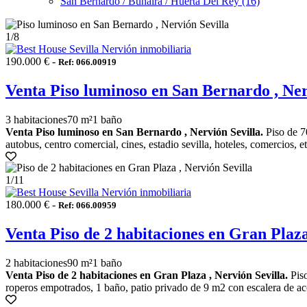
San Bernardo / Buhaira / Huerta Del Rey (16)
1
/8
190.000 € -
Ref: 066.00919
Venta Piso luminoso en San Bernardo , Ner
3 habitaciones
70 m²
1 baño
Venta Piso luminoso en San Bernardo , Nervión Sevilla.
Piso de 70
autobus, centro comercial, cines, estadio sevilla, hoteles, comercios, e
1
/11
180.000 € -
Ref: 066.00959
Venta Piso de 2 habitaciones en Gran Plaza
2 habitaciones
90 m²
1 baño
Venta Piso de 2 habitaciones en Gran Plaza , Nervión Sevilla.
Piso
roperos empotrados, 1 baño, patio privado de 9 m2 con escalera de ac