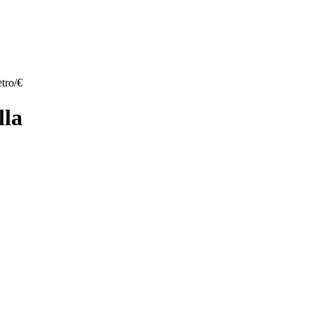
tro/€
lla