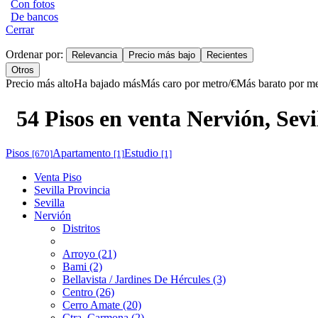
Con fotos
De bancos
Cerrar
Ordenar por:
Relevancia
Precio más bajo
Recientes
Otros
Precio más alto
Ha bajado más
Más caro por metro/€
Más barato por me
54 Pisos en venta Nervión, Sevi
Pisos
Apartamento
Estudio
[670]
[1]
[1]
Venta Piso
Sevilla Provincia
Sevilla
Nervión
Distritos
Arroyo (21)
Bami (2)
Bellavista / Jardines De Hércules (3)
Centro (26)
Cerro Amate (20)
Ctra. Carmona (2)