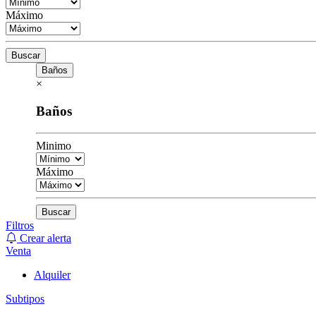
Máximo
Buscar
Baños
×
Baños
Minimo
Máximo
Buscar
Filtros
Crear alerta
Venta
Alquiler
Subtipos