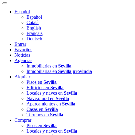
Español
Español
Català
English
Français
Deutsch
Entrar
Favoritos
Noticias
Agencias
Inmobiliarias en
Sevilla
Inmobiliarias en
Sevilla provincia
Alquilar
Pisos en
Sevilla
Edificios en
Sevilla
Locales y naves en
Sevilla
Nave.plural en
Sevilla
Aparcamientos en
Sevilla
Casas en
Sevilla
Terrenos en
Sevilla
Comprar
Pisos en
Sevilla
Locales y naves en
Sevilla