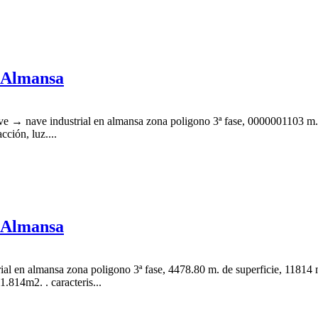
, Almansa
ve → nave industrial en almansa zona poligono 3ª fase, 0000001103 m. d
cción, luz....
, Almansa
al en almansa zona poligono 3ª fase, 4478.80 m. de superficie, 11814 m.
1.814m2. . caracteris...