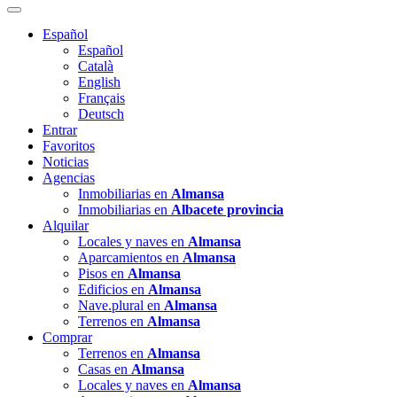
Español
Español
Català
English
Français
Deutsch
Entrar
Favoritos
Noticias
Agencias
Inmobiliarias en
Almansa
Inmobiliarias en
Albacete provincia
Alquilar
Locales y naves en
Almansa
Aparcamientos en
Almansa
Pisos en
Almansa
Edificios en
Almansa
Nave.plural en
Almansa
Terrenos en
Almansa
Comprar
Terrenos en
Almansa
Casas en
Almansa
Locales y naves en
Almansa