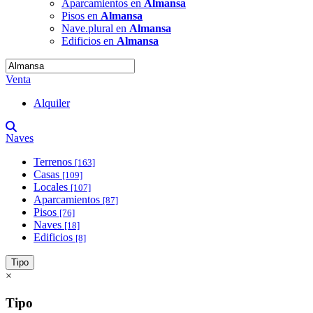
Aparcamientos en
Almansa
Pisos en
Almansa
Nave.plural en
Almansa
Edificios en
Almansa
Venta
Alquiler
Naves
Terrenos
[163]
Casas
[109]
Locales
[107]
Aparcamientos
[87]
Pisos
[76]
Naves
[18]
Edificios
[8]
Tipo
×
Tipo