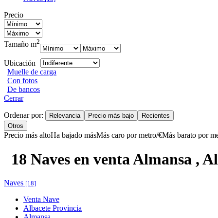
Precio
2
Tamaño m
Ubicación
Muelle de carga
Con fotos
De bancos
Cerrar
Ordenar por:
Relevancia
Precio más bajo
Recientes
Otros
Precio más alto
Ha bajado más
Más caro por metro/€
Más barato por me
18 Naves en venta Almansa , A
Naves
[18]
Venta Nave
Albacete Provincia
Almansa