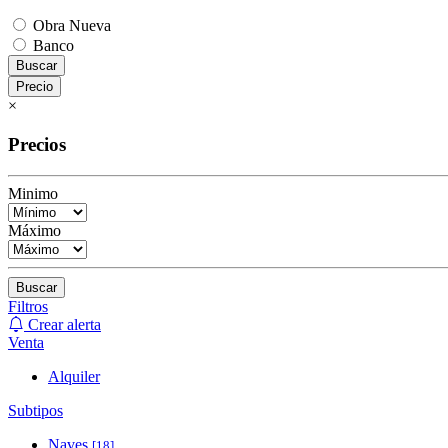
Obra Nueva
Banco
Buscar
Precio
×
Precios
Minimo
Máximo
Buscar
Filtros
Crear alerta
Venta
Alquiler
Subtipos
Naves
[18]