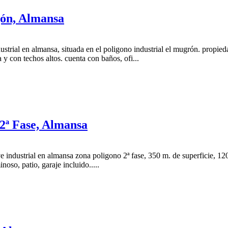
gón, Almansa
strial en almansa, situada en el poligono industrial el mugrón. propied
y con techos altos. cuenta con baños, ofi...
 2ª Fase, Almansa
 industrial en almansa zona poligono 2ª fase, 350 m. de superficie, 120
noso, patio, garaje incluido.....