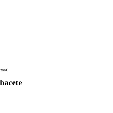
tro/€
lbacete