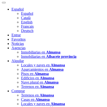
Español
Español
Català
English
Français
Deutsch
Entrar
Favoritos
Noticias
Agencias
Inmobiliarias en
Almansa
Inmobiliarias en
Albacete provincia
Alquilar
Locales y naves en
Almansa
Aparcamientos en
Almansa
Pisos en
Almansa
Edificios en
Almansa
Nave.plural en
Almansa
Terrenos en
Almansa
Comprar
Terrenos en
Almansa
Casas en
Almansa
Locales y naves en
Almansa