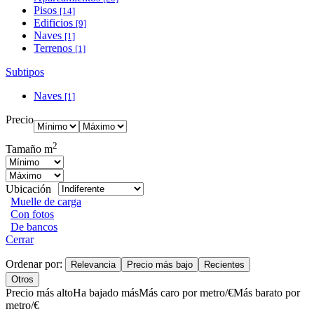
Pisos
[14]
Edificios
[9]
Naves
[1]
Terrenos
[1]
Subtipos
Naves
[1]
Precio
2
Tamaño m
Ubicación
Muelle de carga
Con fotos
De bancos
Cerrar
Ordenar por:
Relevancia
Precio más bajo
Recientes
Otros
Precio más alto
Ha bajado más
Más caro por metro/€
Más barato por
metro/€