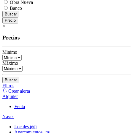
Obra Nueva
Banco
Buscar
Precio
×
Precios
Minimo
Máximo
Buscar
Filtros
Crear alerta
Alquiler
Venta
Naves
Locales
[60]
Aparcamientos
[20]