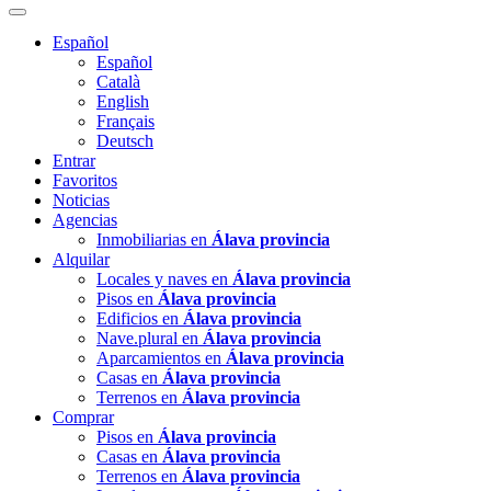
Español
Español
Català
English
Français
Deutsch
Entrar
Favoritos
Noticias
Agencias
Inmobiliarias en
Álava provincia
Alquilar
Locales y naves en
Álava provincia
Pisos en
Álava provincia
Edificios en
Álava provincia
Nave.plural en
Álava provincia
Aparcamientos en
Álava provincia
Casas en
Álava provincia
Terrenos en
Álava provincia
Comprar
Pisos en
Álava provincia
Casas en
Álava provincia
Terrenos en
Álava provincia