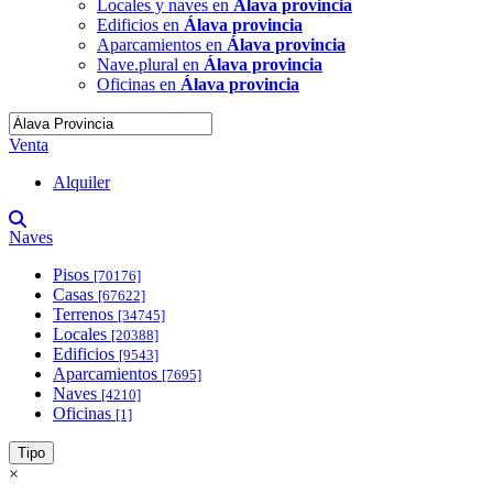
Locales y naves en
Álava provincia
Edificios en
Álava provincia
Aparcamientos en
Álava provincia
Nave.plural en
Álava provincia
Oficinas en
Álava provincia
Venta
Alquiler
Naves
Pisos
[70176]
Casas
[67622]
Terrenos
[34745]
Locales
[20388]
Edificios
[9543]
Aparcamientos
[7695]
Naves
[4210]
Oficinas
[1]
Tipo
×