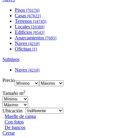
Pisos
[70176]
Casas
[67622]
Terrenos
[34745]
Locales
[20388]
Edificios
[9543]
Aparcamientos
[7695]
Naves
[4210]
Oficinas
[1]
Subtipos
Naves
[4210]
Precio
2
Tamaño m
Ubicación
Muelle de carga
Con fotos
De bancos
Cerrar