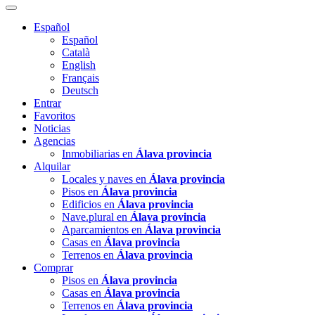
Español
Español
Català
English
Français
Deutsch
Entrar
Favoritos
Noticias
Agencias
Inmobiliarias en
Álava provincia
Alquilar
Locales y naves en
Álava provincia
Pisos en
Álava provincia
Edificios en
Álava provincia
Nave.plural en
Álava provincia
Aparcamientos en
Álava provincia
Casas en
Álava provincia
Terrenos en
Álava provincia
Comprar
Pisos en
Álava provincia
Casas en
Álava provincia
Terrenos en
Álava provincia