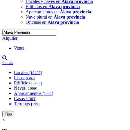
Locales y naves en
Álava provincia
Edificios en
Álava provincia
Aparcamientos en
Álava provincia
Nave.plural en
Álava provincia
Oficinas en
Álava provincia
Alquiler
Venta
Casas
Locales
[10493]
Pisos
[8367]
Edificios
[3760]
Naves
[1669]
Aparcamientos
[1441]
Casas
[1383]
Terrenos
[199]
Tipo
×