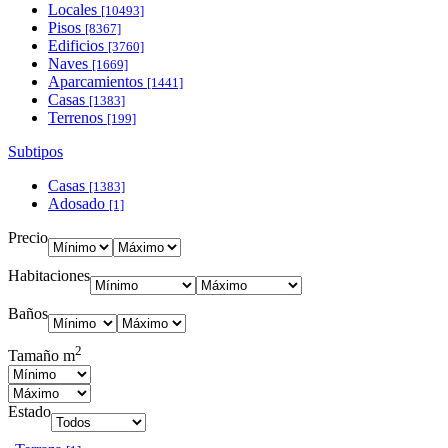
Locales
[10493]
Pisos
[8367]
Edificios
[3760]
Naves
[1669]
Aparcamientos
[1441]
Casas
[1383]
Terrenos
[199]
Subtipos
Casas
[1383]
Adosado
[1]
Precio
Habitaciones
Baños
2
Tamaño m
Estado