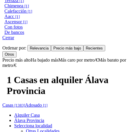
Terraza
[1]
Chimenea
[1]
Calefacción
[1]
Aacc
[1]
Ascensor
[1]
Con fotos
De bancos
Cerrar
Ordenar por:
Relevancia
Precio más bajo
Recientes
Otros
Precio más alto
Ha bajado más
Más caro por metro/€
Más barato por
metro/€
1 Casas en alquiler Álava
Provincia
Casas
Adosado
[1383]
[1]
Alquiler Casa
Álava Provincia
Selecciona localidad
Otras Localidades