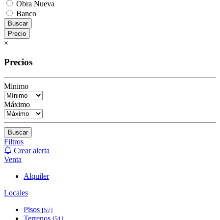
Obra Nueva
Banco
Buscar
Precio
×
Precios
Minimo
Máximo
Buscar
Filtros
Crear alerta
Venta
Alquiler
Locales
Pisos
[57]
Terrenos
[51]