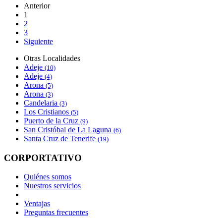
Anterior
1
2
3
Siguiente
Otras Localidades
Adeje
(10)
Adeje
(4)
Arona
(5)
Arona
(3)
Candelaria
(3)
Los Cristianos
(5)
Puerto de la Cruz
(9)
San Cristóbal de La Laguna
(6)
Santa Cruz de Tenerife
(19)
CORPORTATIVO
Quiénes somos
Nuestros servicios
Ventajas
Preguntas frecuentes