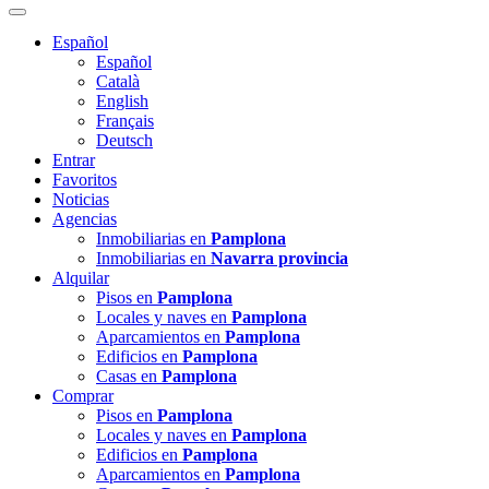
Español
Español
Català
English
Français
Deutsch
Entrar
Favoritos
Noticias
Agencias
Inmobiliarias en
Pamplona
Inmobiliarias en
Navarra provincia
Alquilar
Pisos en
Pamplona
Locales y naves en
Pamplona
Aparcamientos en
Pamplona
Edificios en
Pamplona
Casas en
Pamplona
Comprar
Pisos en
Pamplona
Locales y naves en
Pamplona
Edificios en
Pamplona
Aparcamientos en
Pamplona