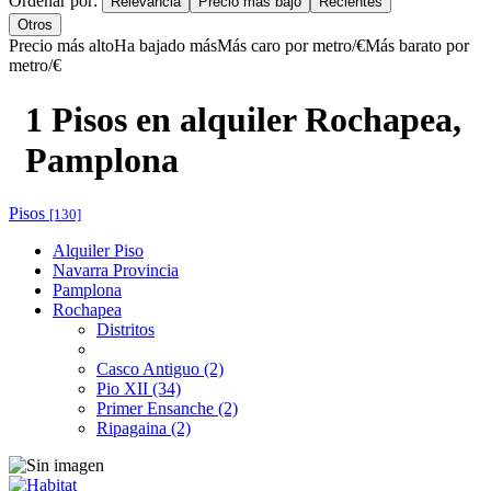
Ordenar por:
Relevancia
Precio más bajo
Recientes
Otros
Precio más alto
Ha bajado más
Más caro por metro/€
Más barato por
metro/€
1 Pisos en alquiler Rochapea,
Pamplona
Pisos
[130]
Alquiler Piso
Navarra Provincia
Pamplona
Rochapea
Distritos
Casco Antiguo (2)
Pio XII (34)
Primer Ensanche (2)
Ripagaina (2)