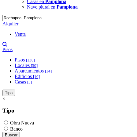
Casas en
Pamplona
Nave.plural en
Pamplona
Alquiler
Venta
Pisos
Pisos
[130]
Locales
[50]
Aparcamientos
[14]
Edificios
[10]
Casas
[3]
Tipo
×
Tipo
Obra Nueva
Banco
Buscar