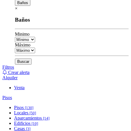
Baños
×
Baños
Minimo
Máximo
Buscar
Filtros
Crear alerta
Alquiler
Venta
Pisos
Pisos
[130]
Locales
[50]
Aparcamientos
[14]
Edificios
[10]
Casas
[3]