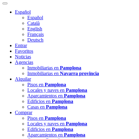
Español
Español
Català
English
Français
Deutsch
Entrar
Favoritos
Noticias
Agencias
Inmobiliarias en
Pamplona
Inmobiliarias en
Navarra provincia
Alquilar
Pisos en
Pamplona
Locales y naves en
Pamplona
Aparcamientos en
Pamplona
Edificios en
Pamplona
Casas en
Pamplona
Comprar
Pisos en
Pamplona
Locales y naves en
Pamplona
Edificios en
Pamplona
Aparcamientos en
Pamplona