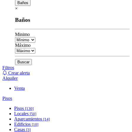
Baños
×
Baños
Minimo
Máximo
Buscar
Filtros
Crear alerta
Alquiler
Venta
Pisos
Pisos
[130]
Locales
[50]
Aparcamientos
[14]
Edificios
[10]
Casas
[3]