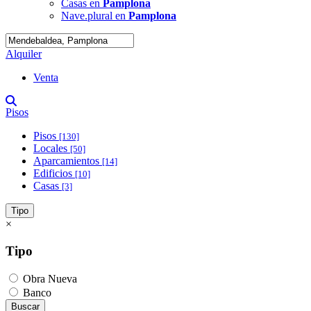
Casas en
Pamplona
Nave.plural en
Pamplona
Alquiler
Venta
Pisos
Pisos
[130]
Locales
[50]
Aparcamientos
[14]
Edificios
[10]
Casas
[3]
Tipo
×
Tipo
Obra Nueva
Banco
Buscar