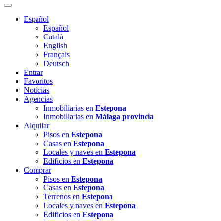
Español
Español
Català
English
Français
Deutsch
Entrar
Favoritos
Noticias
Agencias
Inmobiliarias en
Estepona
Inmobiliarias en
Málaga provincia
Alquilar
Pisos en
Estepona
Casas en
Estepona
Locales y naves en
Estepona
Edificios en
Estepona
Comprar
Pisos en
Estepona
Casas en
Estepona
Terrenos en
Estepona
Locales y naves en
Estepona
Edificios en
Estepona