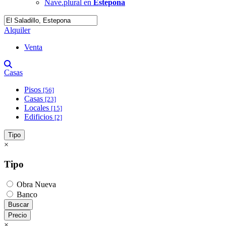
Nave.plural en
Estepona
Alquiler
Venta
Casas
Pisos
[56]
Casas
[23]
Locales
[15]
Edificios
[2]
Tipo
×
Tipo
Obra Nueva
Banco
Buscar
Precio
×