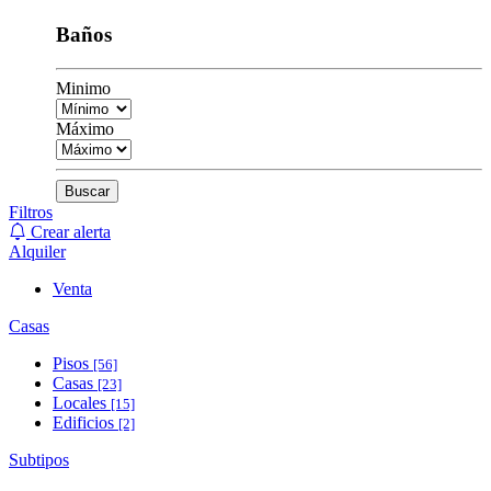
Baños
Minimo
Máximo
Buscar
Filtros
Crear alerta
Alquiler
Venta
Casas
Pisos
[56]
Casas
[23]
Locales
[15]
Edificios
[2]
Subtipos