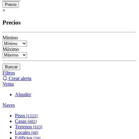
Precio
×
Precios
Minimo
Máximo
Buscar
Filtros
Crear alerta
Venta
Alquiler
Naves
Pisos
[1522]
Casas
[482]
Terrenos
[103]
Locales
[48]
Edificios
[29]