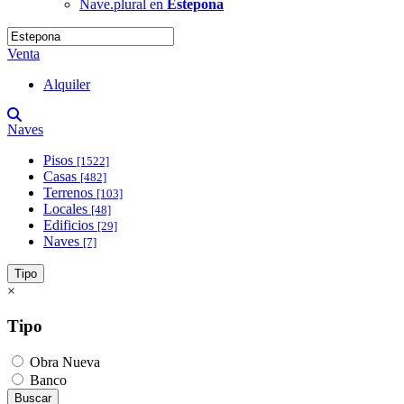
Nave.plural en
Estepona
Venta
Alquiler
Naves
Pisos
[1522]
Casas
[482]
Terrenos
[103]
Locales
[48]
Edificios
[29]
Naves
[7]
Tipo
×
Tipo
Obra Nueva
Banco
Buscar