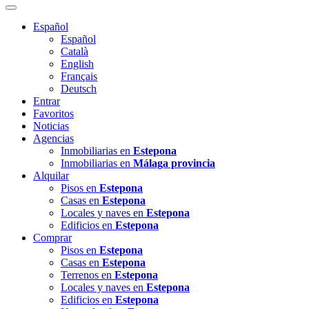
Español
Español
Català
English
Français
Deutsch
Entrar
Favoritos
Noticias
Agencias
Inmobiliarias en
Estepona
Inmobiliarias en
Málaga provincia
Alquilar
Pisos en
Estepona
Casas en
Estepona
Locales y naves en
Estepona
Edificios en
Estepona
Comprar
Pisos en
Estepona
Casas en
Estepona
Terrenos en
Estepona
Locales y naves en
Estepona
Edificios en
Estepona