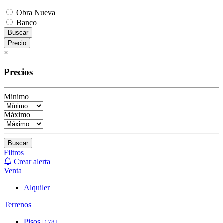
Obra Nueva
Banco
Buscar
Precio
×
Precios
Minimo
Máximo
Buscar
Filtros
Crear alerta
Venta
Alquiler
Terrenos
Pisos
[178]