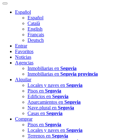
Español
Español
Català
English
Français
Deutsch
Entrar
Favoritos
Noticias
Agencias
Inmobiliarias en
Segovia
Inmobiliarias en
Segovia provincia
Alquilar
Locales y naves en
Segovia
Pisos en
Segovia
Edificios en
Segovia
Aparcamientos en
Segovia
Nave.plural en
Segovia
Casas en
Segovia
Comprar
Pisos en
Segovia
Locales y naves en
Segovia
Terrenos en
Segovia