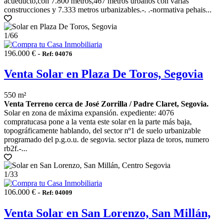
acueducto,con 7.800 metros,467 metros urbanos con varias
construcciones y 7.333 metros urbanizables.-. .-normativa pehais...
1
/66
196.000 € -
Ref: 04076
Venta Solar en Plaza De Toros, Segovia
550 m²
Venta Terreno cerca de José Zorrilla / Padre Claret, Segovia.
Solar en zona de máxima expansión. expediente: 4076
compratucasa pone a la venta este solar en la parte más baja,
topográficamente hablando, del sector nº1 de suelo urbanizable
programado del p.g.o.u. de segovia. sector plaza de toros, numero
rb2f.-...
1
/33
106.000 € -
Ref: 04009
Venta Solar en San Lorenzo, San Millán,