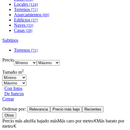
Locales
[124]
Terrenos
[71]
Aparcamientos
[69]
Edificios
[37]
Naves
[33]
Casas
[28]
Subtipos
Terrenos
[71]
Precio
2
Tamaño m
Con fotos
De bancos
Cerrar
Ordenar por:
Relevancia
Precio más bajo
Recientes
Otros
Precio más alto
Ha bajado más
Más caro por metro/€
Más barato por
metro/€