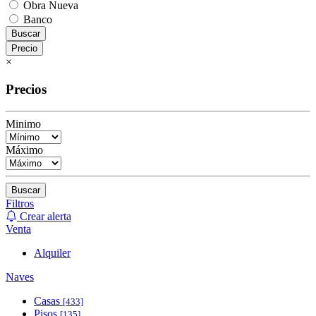
Obra Nueva
Banco
Buscar
Precio
×
Precios
Minimo
Máximo
Buscar
Filtros
Crear alerta
Venta
Alquiler
Naves
Casas
[433]
Pisos
[135]