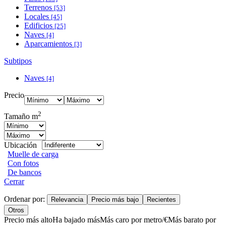
Terrenos
[53]
Locales
[45]
Edificios
[25]
Naves
[4]
Aparcamientos
[3]
Subtipos
Naves
[4]
Precio
2
Tamaño m
Ubicación
Muelle de carga
Con fotos
De bancos
Cerrar
Ordenar por:
Relevancia
Precio más bajo
Recientes
Otros
Precio más alto
Ha bajado más
Más caro por metro/€
Más barato por