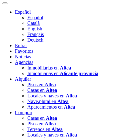
Español
Español
Català
English
Français
Deutsch
Entrar
Favoritos
Noticias
Agencias
Inmobiliarias en
Altea
Inmobiliarias en
Alicante provincia
Alquilar
Pisos en
Altea
Casas en
Altea
Locales y naves en
Altea
Nave.plural en
Altea
Aparcamientos en
Altea
Comprar
Casas en
Altea
Pisos en
Altea
Terrenos en
Altea
Locales y naves en
Altea