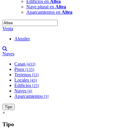
Edificios en
Altea
Nave.plural en
Altea
Aparcamientos en
Altea
Venta
Alquiler
Naves
Casas
[433]
Pisos
[135]
Terrenos
[53]
Locales
[45]
Edificios
[25]
Naves
[4]
Aparcamientos
[3]
Tipo
×
Tipo