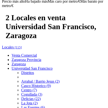
Precio más alto
Ha bajado más
Más caro por metro/€
Más barato por
metro/€
2 Locales en venta
Universidad San Francisco,
Zaragoza
Locales
[115]
Venta Comercial
Zaragoza Provincia
Zaragoza
Universidad San Francisco
Distritos
Arrabal / Barrio Jesus (2)
Casco Historico (9)
Centro (7)
Cogullada (3)
Delicias (22)
La Jota (2)
Las Fuentes (6)