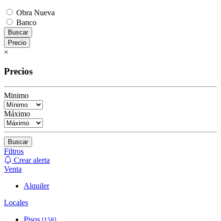
Obra Nueva
Banco
Buscar
Precio
×
Precios
Minimo
Máximo
Buscar
Filtros
Crear alerta
Venta
Alquiler
Locales
Pisos
[158]