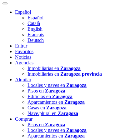
Español
Español
Català
English
Français
Deutsch
Entrar
Favoritos
Noticias
Agencias
Inmobiliarias en
Zaragoza
Inmobiliarias en
Zaragoza provincia
Alquilar
Locales y naves en
Zaragoza
Pisos en
Zaragoza
Edificios en
Zaragoza
Aparcamientos en
Zaragoza
Casas en
Zaragoza
Nave.plural en
Zaragoza
Comprar
Pisos en
Zaragoza
Locales y naves en
Zaragoza
Aparcamientos en
Zaragoza