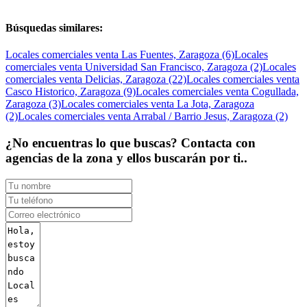
Búsquedas similares:
Locales comerciales venta Las Fuentes, Zaragoza (6)
Locales
comerciales venta Universidad San Francisco, Zaragoza (2)
Locales
comerciales venta Delicias, Zaragoza (22)
Locales comerciales venta
Casco Historico, Zaragoza (9)
Locales comerciales venta Cogullada,
Zaragoza (3)
Locales comerciales venta La Jota, Zaragoza
(2)
Locales comerciales venta Arrabal / Barrio Jesus, Zaragoza (2)
¿No encuentras lo que buscas? Contacta con
agencias de la zona y ellos buscarán por ti..