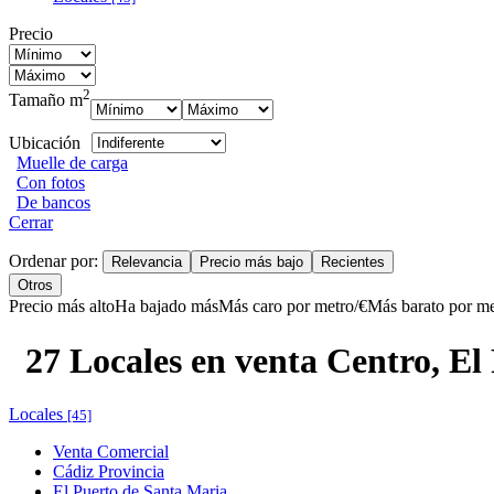
Precio
2
Tamaño m
Ubicación
Muelle de carga
Con fotos
De bancos
Cerrar
Ordenar por:
Relevancia
Precio más bajo
Recientes
Otros
Precio más alto
Ha bajado más
Más caro por metro/€
Más barato por me
27 Locales en venta Centro, El
Locales
[45]
Venta Comercial
Cádiz Provincia
El Puerto de Santa Maria