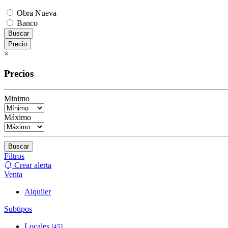
Obra Nueva
Banco
Buscar
Precio
×
Precios
Minimo
Máximo
Buscar
Filtros
Crear alerta
Venta
Alquiler
Subtipos
Locales
[45]