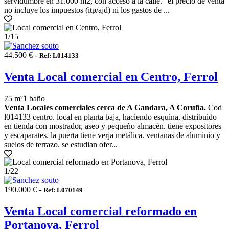
servidumbre en 31.000 m2, con acceso a la calle. "el precio de venta
no incluye los impuestos (itp/ajd) ni los gastos de ...
1
/15
44.500 € -
Ref: L014133
Venta Local comercial en Centro, Ferrol
75 m²
1 baño
Venta Locales comerciales cerca de A Gandara, A Coruña.
Cod
l014133 centro. local en planta baja, haciendo esquina. distribuido
en tienda con mostrador, aseo y pequeño almacén. tiene expositores
y escaparates. la puerta tiene verja metálica. ventanas de aluminio y
suelos de terrazo. se estudian ofer...
1
/22
190.000 € -
Ref: L070149
Venta Local comercial reformado en
Portanova, Ferrol