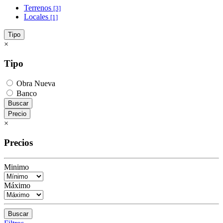
Terrenos
[3]
Locales
[1]
Tipo
×
Tipo
Obra Nueva
Banco
Buscar
Precio
×
Precios
Minimo
Máximo
Buscar