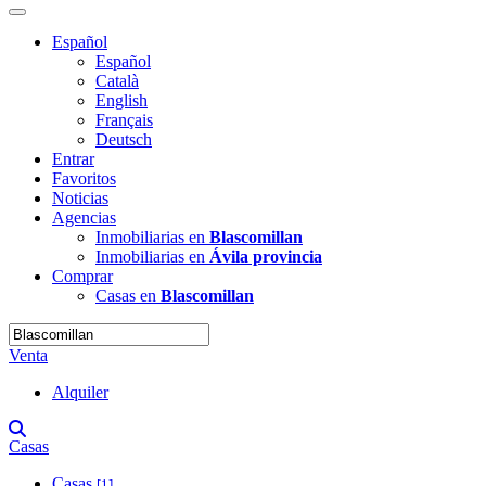
Español
Español
Català
English
Français
Deutsch
Entrar
Favoritos
Noticias
Agencias
Inmobiliarias en
Blascomillan
Inmobiliarias en
Ávila provincia
Comprar
Casas en
Blascomillan
Venta
Alquiler
Casas
Casas
[1]