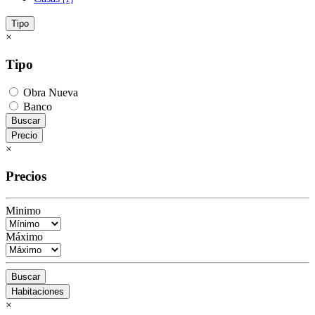
Tipo
×
Tipo
Obra Nueva
Banco
Buscar
Precio
×
Precios
Minimo
Máximo
Buscar
Habitaciones
×