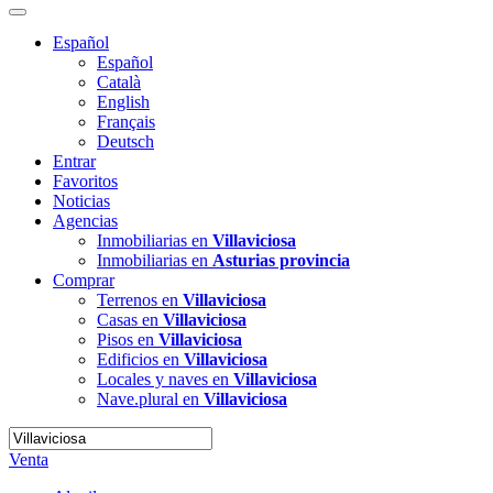
Español
Español
Català
English
Français
Deutsch
Entrar
Favoritos
Noticias
Agencias
Inmobiliarias en
Villaviciosa
Inmobiliarias en
Asturias provincia
Comprar
Terrenos en
Villaviciosa
Casas en
Villaviciosa
Pisos en
Villaviciosa
Edificios en
Villaviciosa
Locales y naves en
Villaviciosa
Nave.plural en
Villaviciosa
Venta