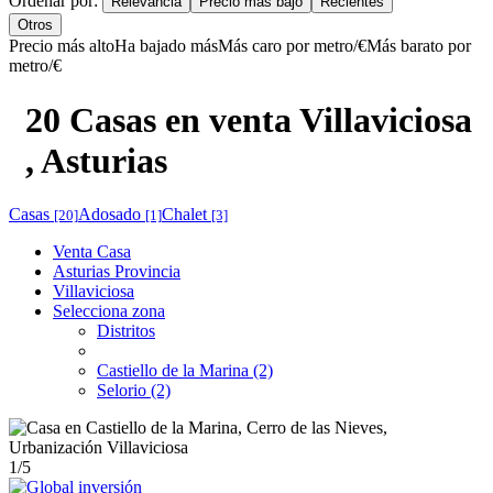
Ordenar por:
Relevancia
Precio más bajo
Recientes
Otros
Precio más alto
Ha bajado más
Más caro por metro/€
Más barato por
metro/€
20 Casas en venta Villaviciosa
, Asturias
Casas
Adosado
Chalet
[20]
[1]
[3]
Venta Casa
Asturias Provincia
Villaviciosa
Selecciona zona
Distritos
Castiello de la Marina (2)
Selorio (2)
1
/5