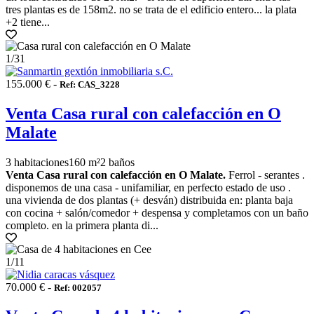
tres plantas es de 158m2. no se trata de el edificio entero... la plata
+2 tiene...
1
/31
155.000 € -
Ref: CAS_3228
Venta Casa rural con calefacción en O
Malate
3 habitaciones
160 m²
2 baños
Venta Casa rural con calefacción en O Malate.
Ferrol - serantes .
disponemos de una casa - unifamiliar, en perfecto estado de uso .
una vivienda de dos plantas (+ desván) distribuida en: planta baja
con cocina + salón/comedor + despensa y completamos con un baño
completo. en la primera planta di...
1
/11
70.000 € -
Ref: 002057