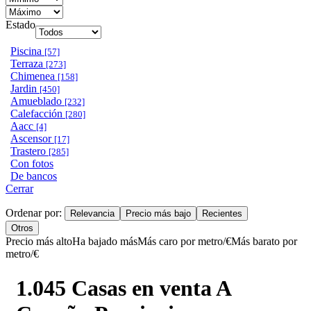
Estado
Piscina
[57]
Terraza
[273]
Chimenea
[158]
Jardin
[450]
Amueblado
[232]
Calefacción
[280]
Aacc
[4]
Ascensor
[17]
Trastero
[285]
Con fotos
De bancos
Cerrar
Ordenar por:
Relevancia
Precio más bajo
Recientes
Otros
Precio más alto
Ha bajado más
Más caro por metro/€
Más barato por
metro/€
1.045 Casas en venta A