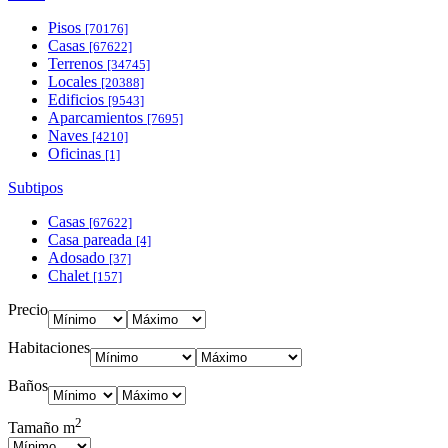
Pisos
[70176]
Casas
[67622]
Terrenos
[34745]
Locales
[20388]
Edificios
[9543]
Aparcamientos
[7695]
Naves
[4210]
Oficinas
[1]
Subtipos
Casas
[67622]
Casa pareada
[4]
Adosado
[37]
Chalet
[157]
Precio
Habitaciones
Baños
2
Tamaño m