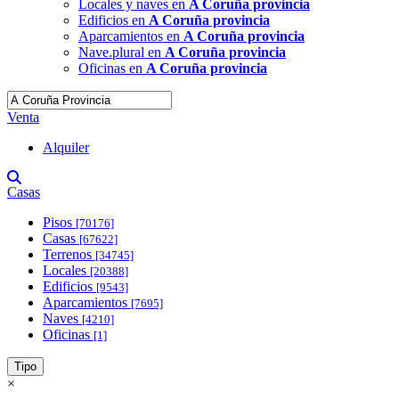
Locales y naves en
A Coruña provincia
Edificios en
A Coruña provincia
Aparcamientos en
A Coruña provincia
Nave.plural en
A Coruña provincia
Oficinas en
A Coruña provincia
Venta
Alquiler
Casas
Pisos
[70176]
Casas
[67622]
Terrenos
[34745]
Locales
[20388]
Edificios
[9543]
Aparcamientos
[7695]
Naves
[4210]
Oficinas
[1]
Tipo
×