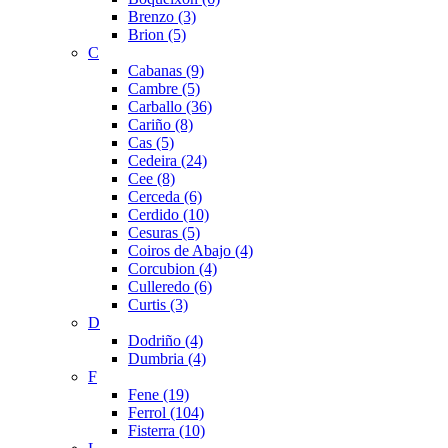
Brenzo (3)
Brion (5)
C
Cabanas (9)
Cambre (5)
Carballo (36)
Cariño (8)
Cas (5)
Cedeira (24)
Cee (8)
Cerceda (6)
Cerdido (10)
Cesuras (5)
Coiros de Abajo (4)
Corcubion (4)
Culleredo (6)
Curtis (3)
D
Dodriño (4)
Dumbria (4)
F
Fene (19)
Ferrol (104)
Fisterra (10)