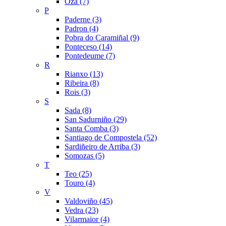
Oza (7)
P
Paderne (3)
Padron (4)
Pobra do Caramiñal (9)
Ponteceso (14)
Pontedeume (7)
R
Rianxo (13)
Ribeira (8)
Rois (3)
S
Sada (8)
San Sadurniño (29)
Santa Comba (3)
Santiago de Compostela (52)
Sardiñeiro de Arriba (3)
Somozas (5)
T
Teo (25)
Touro (4)
V
Valdoviño (45)
Vedra (23)
Vilarmaior (4)