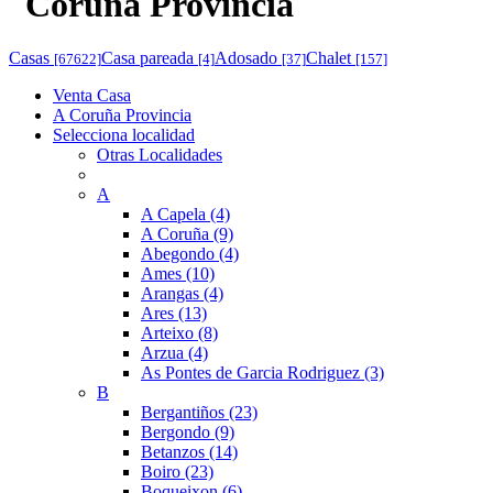
Coruña Provincia
Casas
Casa pareada
Adosado
Chalet
[67622]
[4]
[37]
[157]
Venta Casa
A Coruña Provincia
Selecciona localidad
Otras Localidades
A
A Capela (4)
A Coruña (9)
Abegondo (4)
Ames (10)
Arangas (4)
Ares (13)
Arteixo (8)
Arzua (4)
As Pontes de Garcia Rodriguez (3)
B
Bergantiños (23)
Bergondo (9)
Betanzos (14)
Boiro (23)
Boqueixon (6)