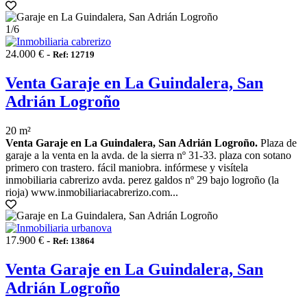
1
/6
24.000 € -
Ref: 12719
Venta Garaje en La Guindalera, San
Adrián Logroño
20 m²
Venta Garaje en La Guindalera, San Adrián Logroño.
Plaza de
garaje a la venta en la avda. de la sierra nº 31-33. plaza con sotano
primero con trastero. fácil maniobra. infórmese y visítela
inmobiliaria cabrerizo avda. perez galdos nº 29 bajo logroño (la
rioja) www.inmobiliariacabrerizo.com...
17.900 € -
Ref: 13864
Venta Garaje en La Guindalera, San
Adrián Logroño