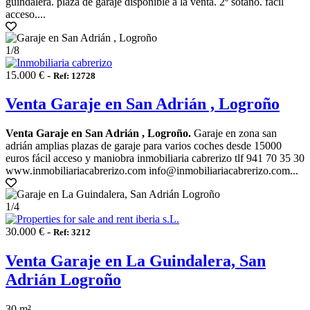
guindalera. plaza de garaje disponible a la venta. 2º sótano. fácil
acceso....
1
/8
15.000 € -
Ref: 12728
Venta Garaje en San Adrián , Logroño
Venta Garaje en San Adrián , Logroño.
Garaje en zona san
adrián amplias plazas de garaje para varios coches desde 15000
euros fácil acceso y maniobra inmobiliaria cabrerizo tlf 941 70 35 30
www.inmobiliariacabrerizo.com info@inmobiliariacabrerizo.com...
1
/4
30.000 € -
Ref: 3212
Venta Garaje en La Guindalera, San
Adrián Logroño
30 m²