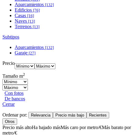
Aparcamientos
[132]
Edificios
[76]
Casas
[16]
Naves
[13]
Terrenos
[13]
Subtipos
Aparcamientos
[132]
Garaje
[27]
Precio
2
Tamaño m
Con fotos
De bancos
Cerrar
Ordenar por:
Relevancia
Precio más bajo
Recientes
Otros
Precio más alto
Ha bajado más
Más caro por metro/€
Más barato por
metro/€