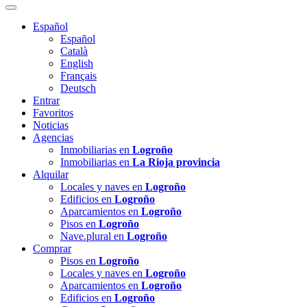
Español
Español
Català
English
Français
Deutsch
Entrar
Favoritos
Noticias
Agencias
Inmobiliarias en
Logroño
Inmobiliarias en
La Rioja provincia
Alquilar
Locales y naves en
Logroño
Edificios en
Logroño
Aparcamientos en
Logroño
Pisos en
Logroño
Nave.plural en
Logroño
Comprar
Pisos en
Logroño
Locales y naves en
Logroño
Aparcamientos en
Logroño
Edificios en
Logroño