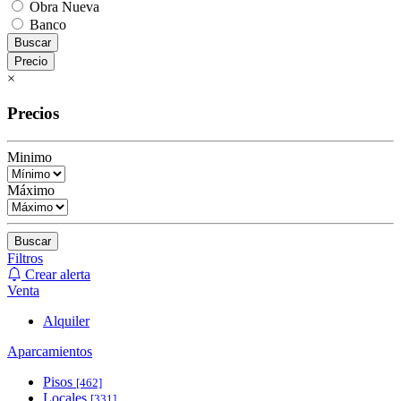
Obra Nueva
Banco
Buscar
Precio
×
Precios
Minimo
Máximo
Buscar
Filtros
Crear alerta
Venta
Alquiler
Aparcamientos
Pisos
[462]
Locales
[331]