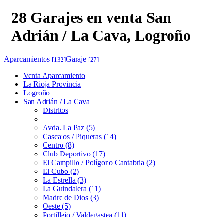
28 Garajes en venta San
Adrián / La Cava, Logroño
Aparcamientos
Garaje
[132]
[27]
Venta Aparcamiento
La Rioja Provincia
Logroño
San Adrián / La Cava
Distritos
Avda. La Paz (5)
Cascajos / Piqueras (14)
Centro (8)
Club Deportivo (17)
El Campillo / Polígono Cantabria (2)
El Cubo (2)
La Estrella (3)
La Guindalera (11)
Madre de Dios (3)
Oeste (5)
Portillejo / Valdegastea (11)