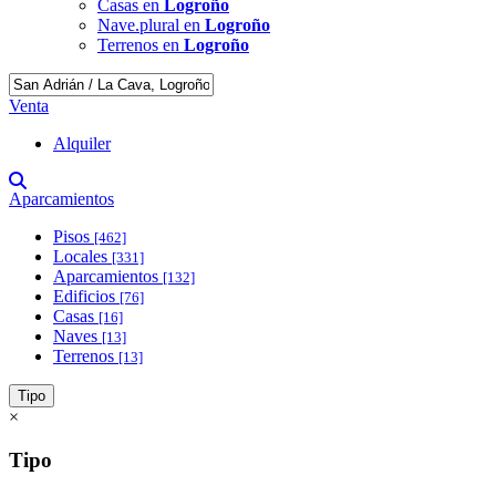
Casas en
Logroño
Nave.plural en
Logroño
Terrenos en
Logroño
Venta
Alquiler
Aparcamientos
Pisos
[462]
Locales
[331]
Aparcamientos
[132]
Edificios
[76]
Casas
[16]
Naves
[13]
Terrenos
[13]
Tipo
×
Tipo