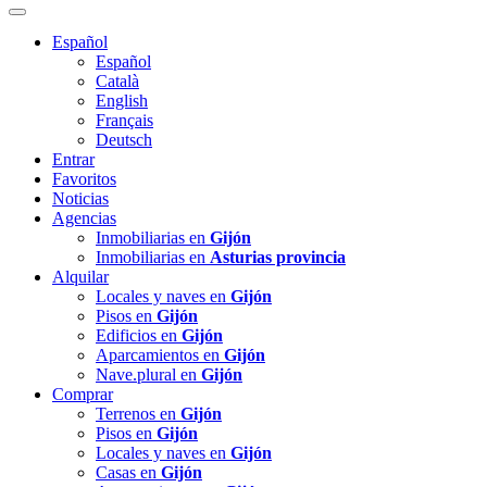
Español
Español
Català
English
Français
Deutsch
Entrar
Favoritos
Noticias
Agencias
Inmobiliarias en
Gijón
Inmobiliarias en
Asturias provincia
Alquilar
Locales y naves en
Gijón
Pisos en
Gijón
Edificios en
Gijón
Aparcamientos en
Gijón
Nave.plural en
Gijón
Comprar
Terrenos en
Gijón
Pisos en
Gijón
Locales y naves en
Gijón
Casas en
Gijón