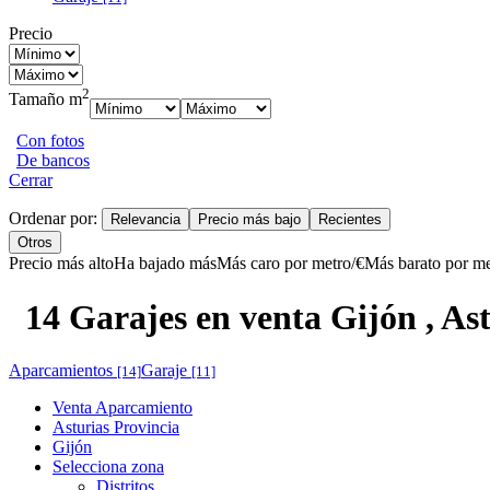
Precio
2
Tamaño m
Con fotos
De bancos
Cerrar
Ordenar por:
Relevancia
Precio más bajo
Recientes
Otros
Precio más alto
Ha bajado más
Más caro por metro/€
Más barato por me
14 Garajes en venta Gijón , As
Aparcamientos
Garaje
[14]
[11]
Venta Aparcamiento
Asturias Provincia
Gijón
Selecciona zona
Distritos