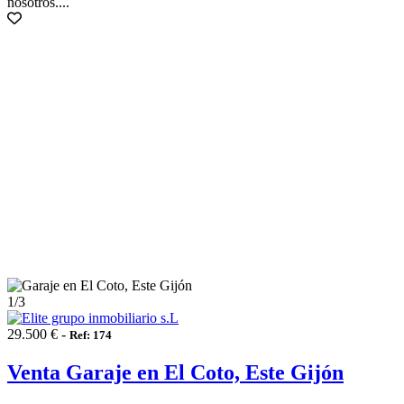
nosotros....
1
/3
29.500 € -
Ref: 174
Venta Garaje en El Coto, Este Gijón