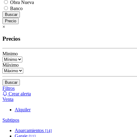
Obra Nueva
Banco
Buscar
Precio
×
Precios
Minimo
Máximo
Buscar
Filtros
Crear alerta
Venta
Alquiler
Subtipos
Aparcamientos
[14]
Garaje
[11]