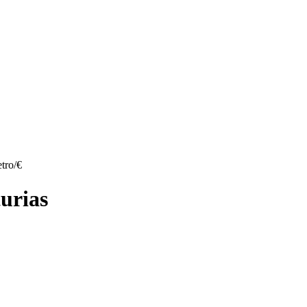
tro/€
turias