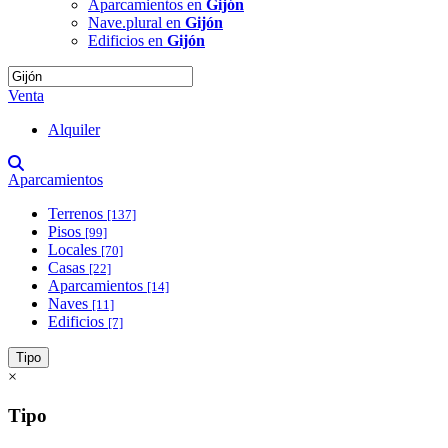
Aparcamientos en
Gijón
Nave.plural en
Gijón
Edificios en
Gijón
Venta
Alquiler
Aparcamientos
Terrenos
[137]
Pisos
[99]
Locales
[70]
Casas
[22]
Aparcamientos
[14]
Naves
[11]
Edificios
[7]
Tipo
×
Tipo