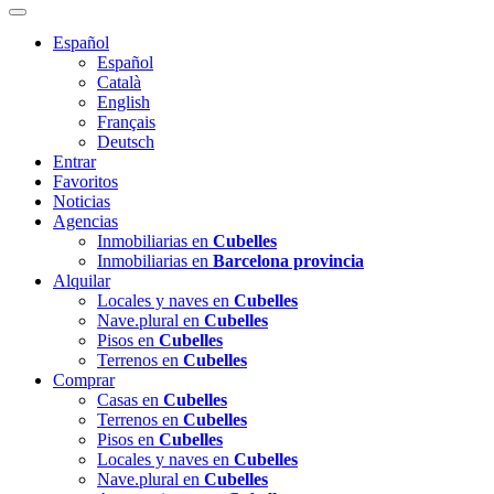
Español
Español
Català
English
Français
Deutsch
Entrar
Favoritos
Noticias
Agencias
Inmobiliarias en
Cubelles
Inmobiliarias en
Barcelona provincia
Alquilar
Locales y naves en
Cubelles
Nave.plural en
Cubelles
Pisos en
Cubelles
Terrenos en
Cubelles
Comprar
Casas en
Cubelles
Terrenos en
Cubelles
Pisos en
Cubelles
Locales y naves en
Cubelles
Nave.plural en
Cubelles