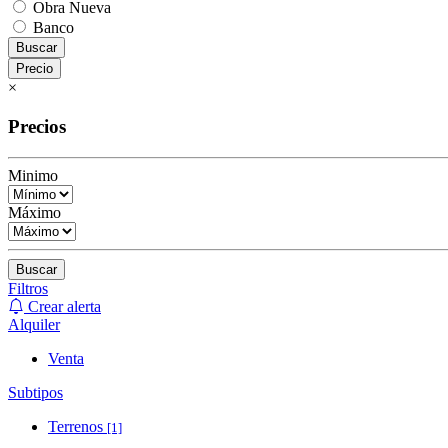
Obra Nueva
Banco
Buscar
Precio
×
Precios
Minimo
Máximo
Buscar
Filtros
Crear alerta
Alquiler
Venta
Subtipos
Terrenos
[1]