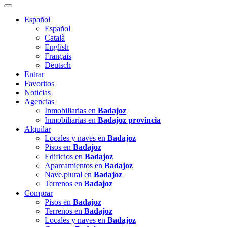
Español
Español
Català
English
Français
Deutsch
Entrar
Favoritos
Noticias
Agencias
Inmobiliarias en
Badajoz
Inmobiliarias en
Badajoz provincia
Alquilar
Locales y naves en
Badajoz
Pisos en
Badajoz
Edificios en
Badajoz
Aparcamientos en
Badajoz
Nave.plural en
Badajoz
Terrenos en
Badajoz
Comprar
Pisos en
Badajoz
Terrenos en
Badajoz
Locales y naves en
Badajoz