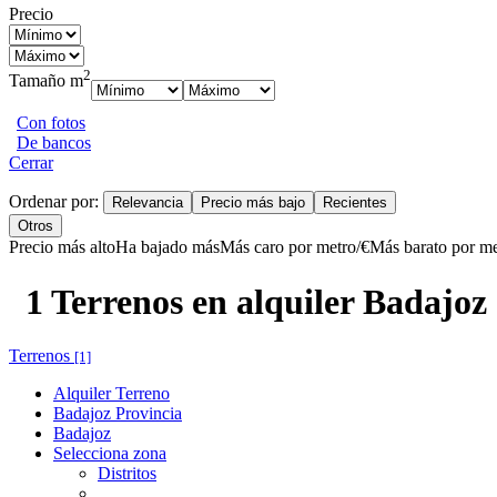
Precio
2
Tamaño m
Con fotos
De bancos
Cerrar
Ordenar por:
Relevancia
Precio más bajo
Recientes
Otros
Precio más alto
Ha bajado más
Más caro por metro/€
Más barato por me
1 Terrenos en alquiler Badajoz
Terrenos
[1]
Alquiler Terreno
Badajoz Provincia
Badajoz
Selecciona zona
Distritos