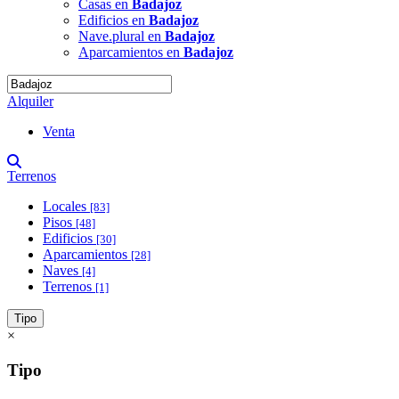
Casas en
Badajoz
Edificios en
Badajoz
Nave.plural en
Badajoz
Aparcamientos en
Badajoz
Alquiler
Venta
Terrenos
Locales
[83]
Pisos
[48]
Edificios
[30]
Aparcamientos
[28]
Naves
[4]
Terrenos
[1]
Tipo
×
Tipo