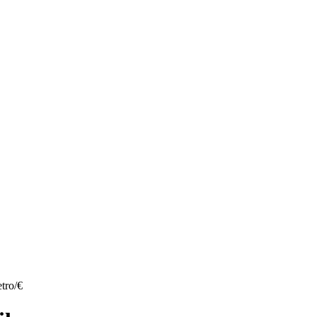
tro/€