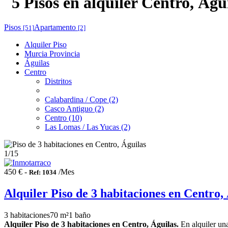
5 Pisos en alquiler Centro, Águ
Pisos
Apartamento
[51]
[2]
Alquiler Piso
Murcia Provincia
Águilas
Centro
Distritos
Calabardina / Cope (2)
Casco Antiguo (2)
Centro (10)
Las Lomas / Las Yucas (2)
1
/15
450 € -
/Mes
Ref: 1034
Alquiler Piso de 3 habitaciones en Centro,
3 habitaciones
70 m²
1 baño
Alquiler Piso de 3 habitaciones en Centro, Águilas.
En alquiler una