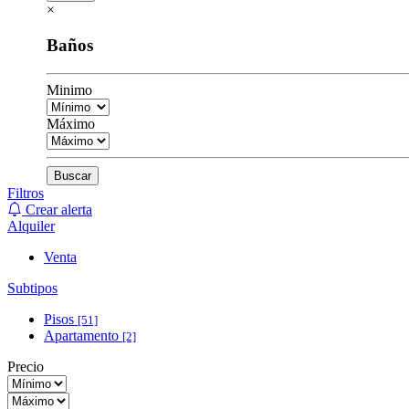
×
Baños
Minimo
Máximo
Buscar
Filtros
Crear alerta
Alquiler
Venta
Subtipos
Pisos
[51]
Apartamento
[2]
Precio