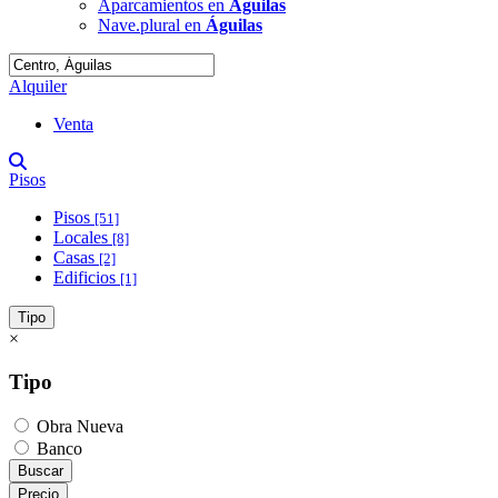
Aparcamientos en
Águilas
Nave.plural en
Águilas
Alquiler
Venta
Pisos
Pisos
[51]
Locales
[8]
Casas
[2]
Edificios
[1]
Tipo
×
Tipo
Obra Nueva
Banco
Buscar
Precio