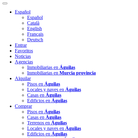
Español
Español
Català
English
Français
Deutsch
Entrar
Favoritos
Noticias
Agencias
Inmobiliarias en
Águilas
Inmobiliarias en
Murcia provincia
Alquilar
Pisos en
Águilas
Locales y naves en
Águilas
Casas en
Águilas
Edificios en
Águilas
Comprar
Pisos en
Águilas
Casas en
Águilas
Terrenos en
Águilas
Locales y naves en
Águilas
Edificios en
Águilas