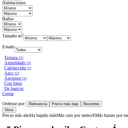
Habitaciones
Baños
2
Tamaño m
Estado
Terraza
[2]
Amueblado
[3]
Calefacción
[1]
Aacc
[2]
Ascensor
[3]
Con fotos
De bancos
Cerrar
Ordenar por:
Relevancia
Precio más bajo
Recientes
Otros
Precio más alto
Ha bajado más
Más caro por metro/€
Más barato por me