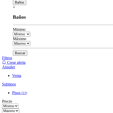
Baños
×
Baños
Minimo
Máximo
Buscar
Filtros
Crear alerta
Alquiler
Venta
Subtipos
Pisos
[23]
Precio