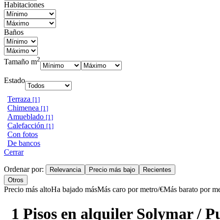
Habitaciones
Baños
2
Tamaño m
Estado
Terraza
[1]
Chimenea
[1]
Amueblado
[1]
Calefacción
[1]
Con fotos
De bancos
Cerrar
Ordenar por:
Relevancia
Precio más bajo
Recientes
Otros
Precio más alto
Ha bajado más
Más caro por metro/€
Más barato por me
1 Pisos en alquiler Solymar /