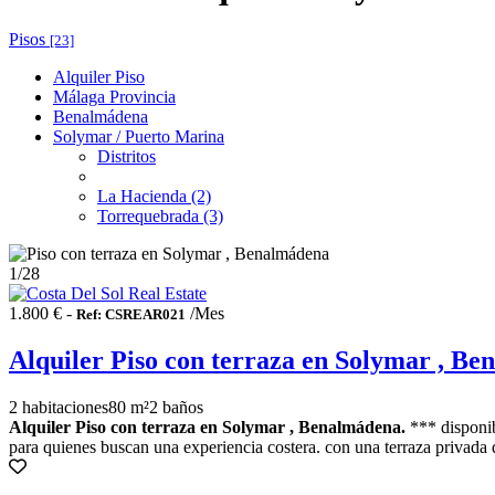
Pisos
[23]
Alquiler Piso
Málaga Provincia
Benalmádena
Solymar / Puerto Marina
Distritos
La Hacienda (2)
Torrequebrada (3)
1
/28
1.800 € -
/Mes
Ref: CSREAR021
Alquiler Piso con terraza en Solymar , B
2 habitaciones
80 m²
2 baños
Alquiler Piso con terraza en Solymar , Benalmádena.
*** disponib
para quienes buscan una experiencia costera. con una terraza privada 