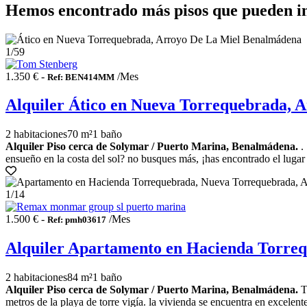
Hemos encontrado más pisos que pueden i
1
/59
1.350 € -
/Mes
Ref: BEN414MM
Alquiler Ático en Nueva Torrequebrada, 
2 habitaciones
70 m²
1 baño
Alquiler Piso cerca de Solymar / Puerto Marina, Benalmádena.
. 
ensueño en la costa del sol? no busques más, ¡has encontrado el lugar p
1
/14
1.500 € -
/Mes
Ref: pmh03617
Alquiler Apartamento en Hacienda Torre
2 habitaciones
84 m²
1 baño
Alquiler Piso cerca de Solymar / Puerto Marina, Benalmádena.
Te
metros de la playa de torre vigía. la vivienda se encuentra en excelen