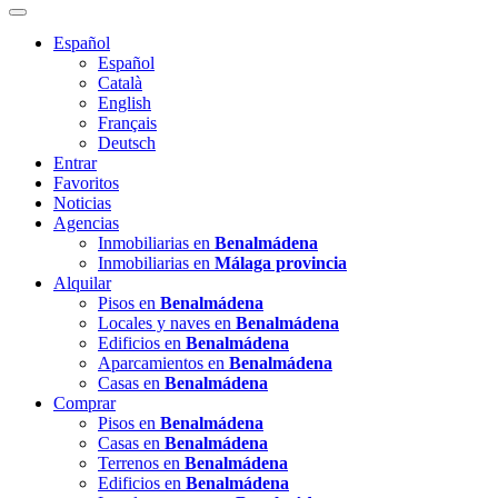
Español
Español
Català
English
Français
Deutsch
Entrar
Favoritos
Noticias
Agencias
Inmobiliarias en
Benalmádena
Inmobiliarias en
Málaga provincia
Alquilar
Pisos en
Benalmádena
Locales y naves en
Benalmádena
Edificios en
Benalmádena
Aparcamientos en
Benalmádena
Casas en
Benalmádena
Comprar
Pisos en
Benalmádena
Casas en
Benalmádena
Terrenos en
Benalmádena
Edificios en
Benalmádena