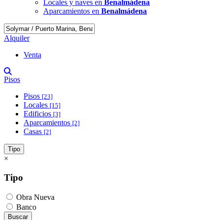
Locales y naves en
Benalmádena
Aparcamientos en
Benalmádena
Alquiler
Venta
Pisos
Pisos
[23]
Locales
[15]
Edificios
[3]
Aparcamientos
[2]
Casas
[2]
Tipo
×
Tipo
Obra Nueva
Banco
Buscar