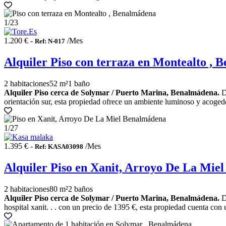
1
/23
1.200 € -
/Mes
Ref: N-017
Alquiler Piso con terraza en Montealto ,
2 habitaciones
52 m²
1 baño
Alquiler Piso cerca de Solymar / Puerto Marina, Benalmádena.
De
orientación sur, esta propiedad ofrece un ambiente luminoso y acogedor
1
/27
1.395 € -
/Mes
Ref: KASA03098
Alquiler Piso en Xanit, Arroyo De La Mie
2 habitaciones
80 m²
2 baños
Alquiler Piso cerca de Solymar / Puerto Marina, Benalmádena.
De
hospital xanit. . . con un precio de 1395 €, esta propiedad cuenta con 