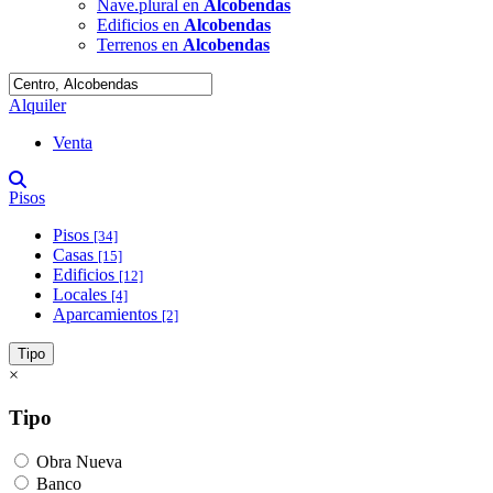
Nave.plural en
Alcobendas
Edificios en
Alcobendas
Terrenos en
Alcobendas
Alquiler
Venta
Pisos
Pisos
[34]
Casas
[15]
Edificios
[12]
Locales
[4]
Aparcamientos
[2]
Tipo
×
Tipo
Obra Nueva
Banco