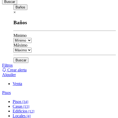
Buscar
Baños
×
Baños
Minimo
Máximo
Buscar
Filtros
Crear alerta
Alquiler
Venta
Pisos
Pisos
[34]
Casas
[15]
Edificios
[12]
Locales
[4]