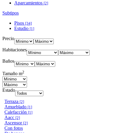
Aparcamientos
[2]
Subtipos
Pisos
[34]
Estudio
[1]
Precio
Habitaciones
Baños
2
Tamaño m
Estado
Terraza
[2]
Amueblado
[1]
Calefacción
[1]
Aacc
[2]
Ascensor
[2]
Con fotos