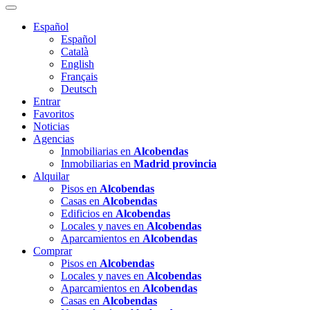
Español
Español
Català
English
Français
Deutsch
Entrar
Favoritos
Noticias
Agencias
Inmobiliarias en
Alcobendas
Inmobiliarias en
Madrid provincia
Alquilar
Pisos en
Alcobendas
Casas en
Alcobendas
Edificios en
Alcobendas
Locales y naves en
Alcobendas
Aparcamientos en
Alcobendas
Comprar
Pisos en
Alcobendas
Locales y naves en
Alcobendas
Aparcamientos en
Alcobendas
Casas en
Alcobendas