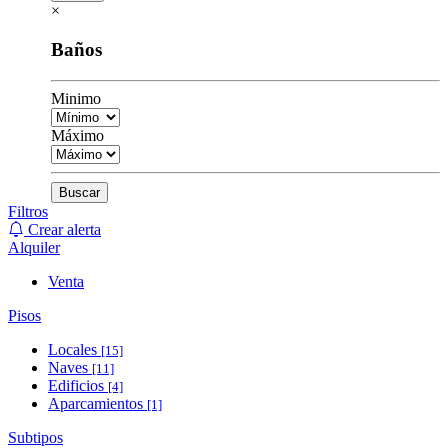
×
Baños
Minimo
Máximo
Buscar
Filtros
Crear alerta
Alquiler
Venta
Pisos
Locales
[15]
Naves
[11]
Edificios
[4]
Aparcamientos
[1]
Subtipos