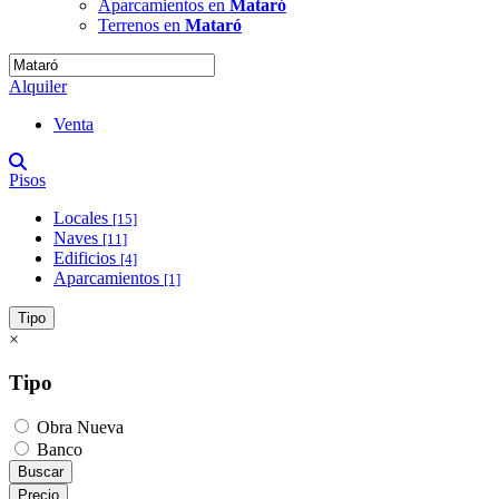
Aparcamientos en
Mataró
Terrenos en
Mataró
Alquiler
Venta
Pisos
Locales
[15]
Naves
[11]
Edificios
[4]
Aparcamientos
[1]
Tipo
×
Tipo
Obra Nueva
Banco
Buscar
Precio