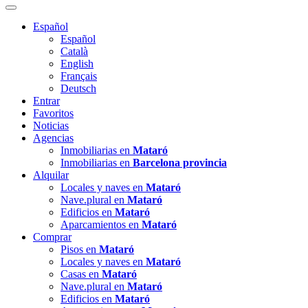
Español
Español
Català
English
Français
Deutsch
Entrar
Favoritos
Noticias
Agencias
Inmobiliarias en
Mataró
Inmobiliarias en
Barcelona provincia
Alquilar
Locales y naves en
Mataró
Nave.plural en
Mataró
Edificios en
Mataró
Aparcamientos en
Mataró
Comprar
Pisos en
Mataró
Locales y naves en
Mataró
Casas en
Mataró
Nave.plural en
Mataró
Edificios en
Mataró