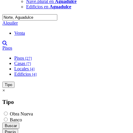
Nave.plural en
Aguadulce
Edificios en
Aguadulce
Alquiler
Venta
Pisos
Pisos
[27]
Casas
[7]
Locales
[4]
Edificios
[4]
Tipo
×
Tipo
Obra Nueva
Banco
Buscar
Precio