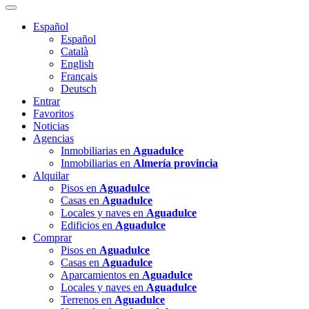
Español
Español
Català
English
Français
Deutsch
Entrar
Favoritos
Noticias
Agencias
Inmobiliarias en
Aguadulce
Inmobiliarias en
Almería provincia
Alquilar
Pisos en
Aguadulce
Casas en
Aguadulce
Locales y naves en
Aguadulce
Edificios en
Aguadulce
Comprar
Pisos en
Aguadulce
Casas en
Aguadulce
Aparcamientos en
Aguadulce
Locales y naves en
Aguadulce
Terrenos en
Aguadulce