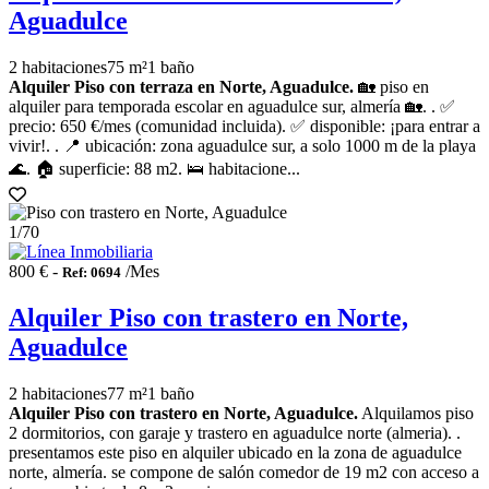
Aguadulce
2 habitaciones
75 m²
1 baño
Alquiler Piso con terraza en Norte, Aguadulce.
🏡 piso en
alquiler para temporada escolar en aguadulce sur, almería 🏡. . ✅
precio: 650 €/mes (comunidad incluida). ✅ disponible: ¡para entrar a
vivir!. . 📍 ubicación: zona aguadulce sur, a solo 1000 m de la playa
🌊. 🏠 superficie: 88 m2. 🛌 habitacione...
1
/70
800 € -
/Mes
Ref: 0694
Alquiler Piso con trastero en Norte,
Aguadulce
2 habitaciones
77 m²
1 baño
Alquiler Piso con trastero en Norte, Aguadulce.
Alquilamos piso
2 dormitorios, con garaje y trastero en aguadulce norte (almeria). .
presentamos este piso en alquiler ubicado en la zona de aguadulce
norte, almería. se compone de salón comedor de 19 m2 con acceso a