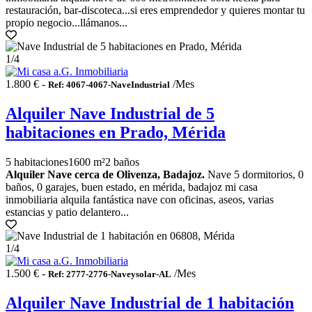
restauración, bar-discoteca...si eres emprendedor y quieres montar tu
propio negocio...llámanos...
1
/4
1.800 € -
/Mes
Ref: 4067-4067-NaveIndustrial
Alquiler Nave Industrial de 5
habitaciones en Prado, Mérida
5 habitaciones
1600 m²
2 baños
Alquiler Nave cerca de Olivenza, Badajoz.
Nave 5 dormitorios, 0
baños, 0 garajes, buen estado, en mérida, badajoz mi casa
inmobiliaria alquila fantástica nave con oficinas, aseos, varias
estancias y patio delantero...
1
/4
1.500 € -
/Mes
Ref: 2777-2776-Naveysolar-AL
Alquiler Nave Industrial de 1 habitación