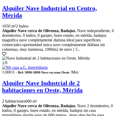
Alquiler Nave Industrial en Centro,
Mérida
1050 m²
2 baños
Alquiler Nave cerca de Olivenza, Badajoz.
Nave independiente, 0
dormitorios, 0 baños, 0 garajes, buen estado, en mérida, badajoz
magnifica nave completamente diafana ideal para superficies
comerciales.oportunidad unica nave completamente diáfana sin
columnas, muy luminosa, 1000m2 de nave ( 5...
1
/9
1.000 € -
/Mes
Ref: 3898-3898-Nave en zona Oeste
Alquiler Nave Industrial de 2
habitaciones en Oeste, Mérida
2 habitaciones
600 m²
Alquiler Nave cerca de Olivenza, Badajoz.
Nave 2 dormitorios, 0
baños, 0 garajes, buen estado, en mérida, badajoz mi casa
inmobiliaria alquila nave de 600 metros...tiene obra hecha para