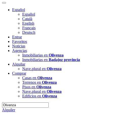
Español
Español
Català
English
Français
Deutsch
Entrar
Favoritos
Noticias
Agencias
Inmobiliarias en
Olivenza
Inmobiliarias en
Badajoz provincia
Alquilar
Nave.plural en
Olivenza
Comprar
Casas en
Olivenza
Terrenos en
Olivenza
Pisos en
Olivenza
Nave.plural en
Olivenza
Edificios en
Olivenza
Alquiler