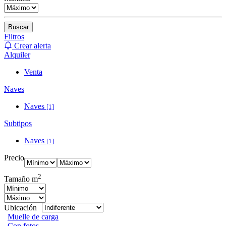
Buscar
Filtros
Crear alerta
Alquiler
Venta
Naves
Naves
[1]
Subtipos
Naves
[1]
Precio
2
Tamaño m
Ubicación
Muelle de carga
Con fotos