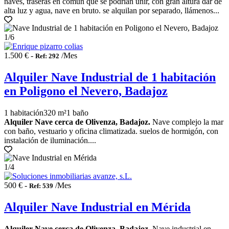
naves, traseras en común que se podrían unir, con gran altura dar de
alta luz y agua, nave en bruto. se alquilan por separado, llámenos...
1
/6
1.500 € -
/Mes
Ref: 292
Alquiler Nave Industrial de 1 habitación
en Poligono el Nevero, Badajoz
1 habitación
320 m²
1 baño
Alquiler Nave cerca de Olivenza, Badajoz.
Nave complejo la mar
con baño, vestuario y oficina climatizada. suelos de hormigón, con
instalación de iluminación....
1
/4
500 € -
/Mes
Ref: 539
Alquiler Nave Industrial en Mérida
Alquiler Nave cerca de Olivenza, Badajoz.
Nave industrial en