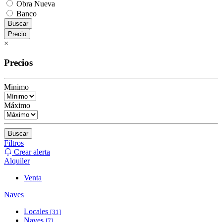
Obra Nueva
Banco
Buscar
Precio
×
Precios
Minimo
Máximo
Buscar
Filtros
Crear alerta
Alquiler
Venta
Naves
Locales
[31]
Naves
[7]