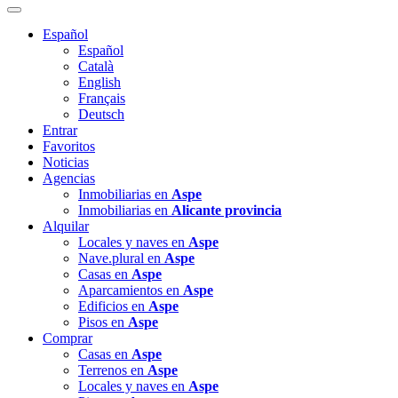
Español
Español
Català
English
Français
Deutsch
Entrar
Favoritos
Noticias
Agencias
Inmobiliarias en
Aspe
Inmobiliarias en
Alicante provincia
Alquilar
Locales y naves en
Aspe
Nave.plural en
Aspe
Casas en
Aspe
Aparcamientos en
Aspe
Edificios en
Aspe
Pisos en
Aspe
Comprar
Casas en
Aspe
Terrenos en
Aspe
Locales y naves en
Aspe