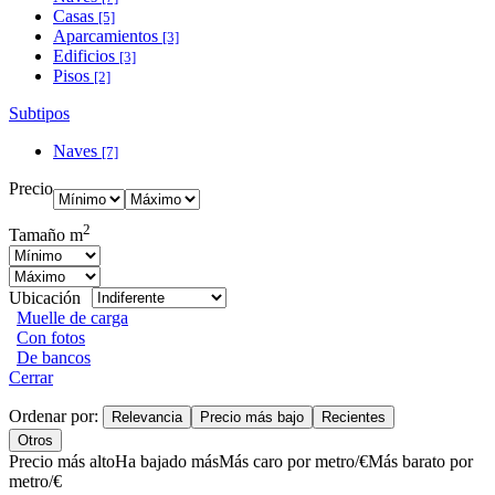
Casas
[5]
Aparcamientos
[3]
Edificios
[3]
Pisos
[2]
Subtipos
Naves
[7]
Precio
2
Tamaño m
Ubicación
Muelle de carga
Con fotos
De bancos
Cerrar
Ordenar por:
Relevancia
Precio más bajo
Recientes
Otros
Precio más alto
Ha bajado más
Más caro por metro/€
Más barato por
metro/€