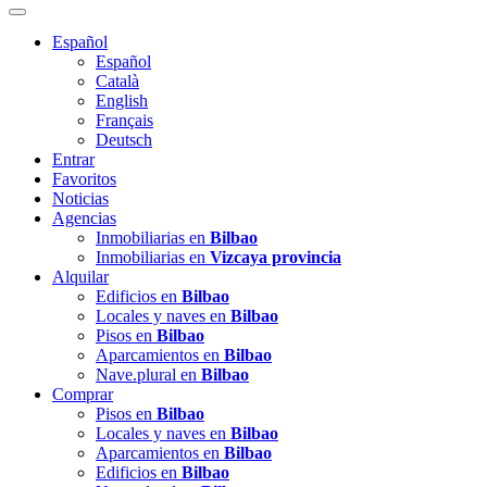
Español
Español
Català
English
Français
Deutsch
Entrar
Favoritos
Noticias
Agencias
Inmobiliarias en
Bilbao
Inmobiliarias en
Vizcaya provincia
Alquilar
Edificios en
Bilbao
Locales y naves en
Bilbao
Pisos en
Bilbao
Aparcamientos en
Bilbao
Nave.plural en
Bilbao
Comprar
Pisos en
Bilbao
Locales y naves en
Bilbao
Aparcamientos en
Bilbao
Edificios en
Bilbao