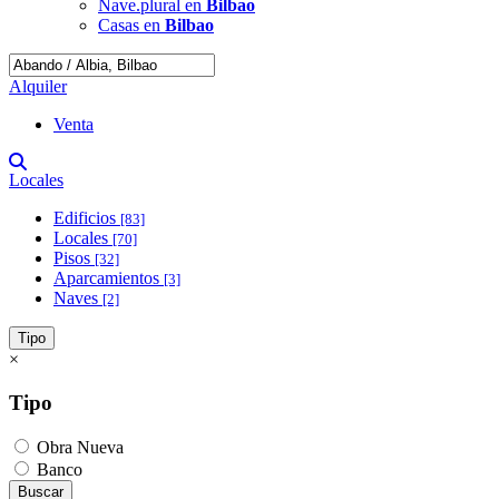
Nave.plural en
Bilbao
Casas en
Bilbao
Alquiler
Venta
Locales
Edificios
[83]
Locales
[70]
Pisos
[32]
Aparcamientos
[3]
Naves
[2]
Tipo
×
Tipo
Obra Nueva
Banco
Buscar