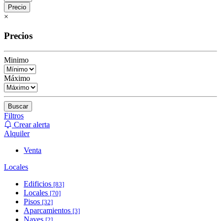
Precio
×
Precios
Minimo
Máximo
Buscar
Filtros
Crear alerta
Alquiler
Venta
Locales
Edificios
[83]
Locales
[70]
Pisos
[32]
Aparcamientos
[3]
Naves
[2]